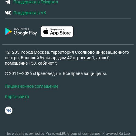
Поддержка в Telegram
награды с Москвы которые никто не подавал!!!!!
Ни военкомат ни воинская часть!!!! И на что мне
Поддержка в VK
сказали : Выдали вам медали ну и хорошо. !!
Благодарю за ранее.
121205, город Москва, территория Сколково инновационного
центра, Большой бульвар, дом 42 строение 1, этаж 0,
помещение 150, кабинет 5
© 2011—2026 «Правовед.ru» Все права защищены.
Лицензионное соглашение
Карта сайта
The website is owned by Pravoved.RU group of companies. Pravoved.Ru Lab