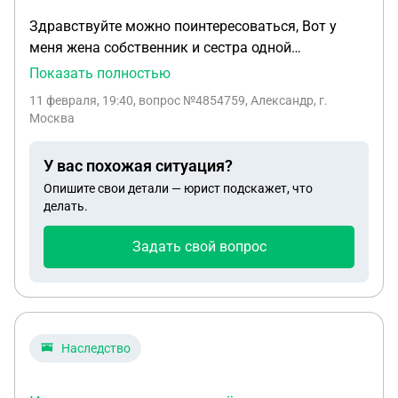
Здравствуйте можно поинтересоваться, Вот у
меня жена собственник и сестра одной
квартиры,Мы зарегистрировались и мне бы
Показать полностью
узнать мало ли что случится с женой ,Я буду
11 февраля, 19:40
, вопрос №4854759, Александр, г.
претендовать на какие-нибудь квадраты? Но
Москва
сестра не даёт добро на прописку, А квартира
досталась в наследство от матери.
У вас похожая ситуация?
Опишите свои детали — юрист подскажет, что
делать.
Задать свой вопрос
Наследство