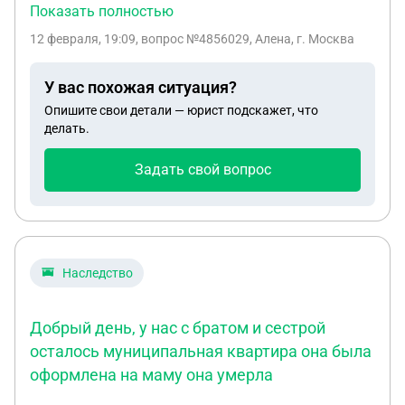
мама, 63 года и брат родной. С сыном не общался
Показать полностью
с 2008 года... На какие выплаты сын расчитывает,
12 февраля, 19:09
, вопрос №4856029, Алена, г. Москва
и положены ли они ему вообще???
У вас похожая ситуация?
Опишите свои детали — юрист подскажет, что
делать.
Задать свой вопрос
Наследство
Добрый день, у нас с братом и сестрой
осталось муниципальная квартира она была
оформлена на маму она умерла