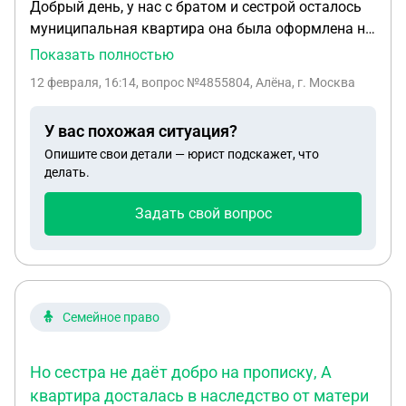
Добрый день, у нас с братом и сестрой осталось
муниципальная квартира она была оформлена на
маму она умерла но квартира до сих пор стоит
Показать полностью
мы не знаем что с ней делать и с друг другом как
12 февраля, 16:14
, вопрос №4855804, Алёна, г. Москва
бы жить не очень хочется что можно сделать
чтобы её продать если я её противизирую и
У вас похожая ситуация?
оформлю на себя мне нужно будет ихнее
Опишите свои детали — юрист подскажет, что
соглашение если они прописаны в квартире и там
делать.
прописаны ещё дети моей сестры что вот делать
мне в этой ситуации?
Задать свой вопрос
Семейное право
Но сестра не даёт добро на прописку, А
квартира досталась в наследство от матери