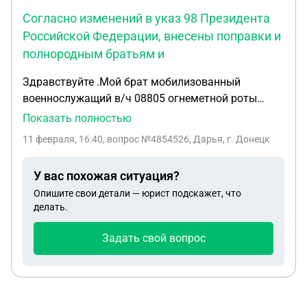
Согласно изменений в указ 98 Президента
Российской Федерации, внесены поправки и
полнородным братьям и
Здравствуйте .Мой брат мобилизованный
военнослужащий в/ч 08805 огнеметной роты
погиб 05.07.2022 при выполнение боевого
Показать полностью
задания . Я его родная сестра, родителей у нас в
11 февраля, 16:40
, вопрос №4854526, Дарья, г. Донецк
живых нет, жены и детей у Романа так же не было,
правительство ДНР и воинская часть отказали
У вас похожая ситуация?
мне во всех видах довольствия, так как я не
Опишите свои детали — юрист подскажет, что
являюсь родственником из перечня указа главы
делать.
республики. Согласно изменений в указ 98
Президента Российской Федерации, внесены
Задать свой вопрос
поправки и полнородным братьям и сестрам
положена единовременная выплата , ссылаясь на
этот закон в нем написано что изменения
распространяются на правоотношения