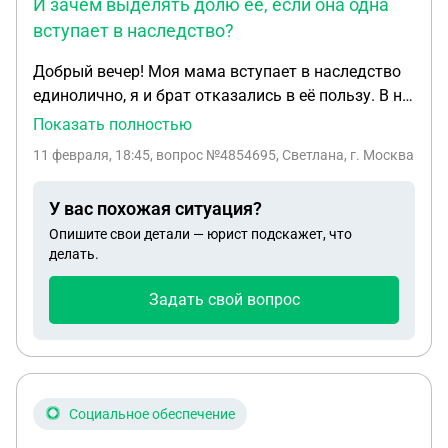
И зачем выделять долю её, если она одна
вступает в наследство?
Добрый вечер! Моя мама вступает в наследство
единолично, я и брат отказались в её пользу. В на
следственном деле есть акции (брокерский счёт)
Показать полностью
Для вступления в наследство нам озвучили
11 февраля, 18:45
, вопрос №4854695, Светлана, г. Москва
огромную сумму налога:а именно 17 имитентов, в
каждом будут выделять её долю 4000руб
У вас похожая ситуация?
стоимость, оплата регионального налога 4900,
Опишите свои детали — юрист подскажет, что
так же с каждого имитента и + 0.3% Получается
делать.
более 150000. Так ли это? И зачем выделять
долю её, если она одна вступает в наследство?
Задать свой вопрос
Социальное обеспечение