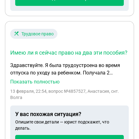
Трудовое право
Имею ли я сейчас право на два эти пособия?
Здравствуйте. Я была трудоустроена во время
отпуска по уходу за ребенком. Получала 2
пособия : единое и пособие по уходу до полутора.
Показать полностью
Сейчас уволилась ( ликвидация ИП, но в
13 февраля, 22:54
, вопрос №4857527, Анастасия, снт.
заявлении по собственному желанию). Имею ли я
Волга
сейчас право на два эти пособия? Мне отказали,
так как я не работающая, но увольнение у меня
У вас похожая ситуация?
принудительно. И говорят можете получать либо
Опишите свои детали — юрист подскажет, что
единое, либо по уходу
делать.