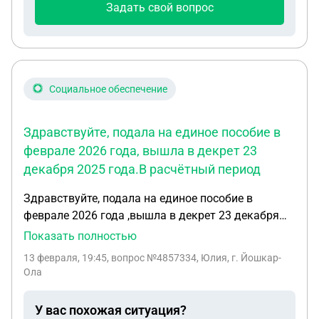
Задать свой вопрос
Социальное обеспечение
Здравствуйте, подала на единое пособие в
феврале 2026 года, вышла в декрет 23
декабря 2025 года.В расчётный период
Здравствуйте, подала на единое пособие в
феврале 2026 года ,вышла в декрет 23 декабря
2025 года.В расчётный период вошла сумма
Показать полностью
декретных декабрем 2025 года ,хотя по факту я
13 февраля, 19:45
, вопрос №4857334, Юлия, г. Йошкар-
их получила на свою карту только в январе 2026
Ола
года .Правомерно ли это ,тк в декабре я эту
сумму не получала, а ее внесли в доход 2025 года
У вас похожая ситуация?
!Выплата была одобрена сфр только 20.01.2026