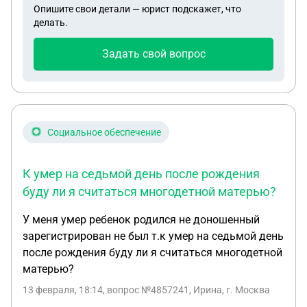
Опишите свои детали — юрист подскажет, что
,пришло письмо на гос услуги.Да и еще тут
делать.
ситуация такая ,что подавала на продление
единого пособия на старшего ребёнка тк срок
Задать свой вопрос
выходит в марте 2026 на гос услугах есть3
вкладки для подачи заявления ,1продлить единое
пособие 2офлрмить пособие по беременности и
3это объеденить выплату на детей, я выбрала 1 !
но в самом заявлении не убрала галочку на
Социальное обеспечение
второго ребёнка на которого уже была назначена
выплата до сентября 2026 года в размере 100%,в
К умер на седьмой день после рождения
общем после подачи такого заявления мне
буду ли я считаться многодетной матерью?
прекратили выплату на младшего ребёнка и я уже
прошла на 75 % на обеих детей. Вроде если
У меня умер ребенок родился не доношенный
меньше сумма получается ,то должны были
зарегистрирован не был т.к умер на седьмой день
сделать отказ ,но мне почему то не сделали и
после рождения буду ли я считаться многодетной
назначили в меньшую сторону!
матерью?
13 февраля, 18:14
, вопрос №4857241, Ирина, г. Москва