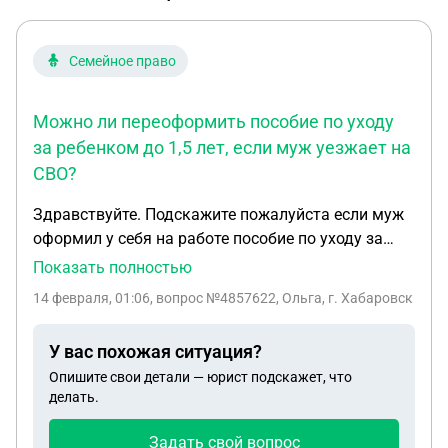
Семейное право
Можно ли переоформить пособие по уходу
за ребенком до 1,5 лет, если муж уезжает на
СВО?
Здравствуйте. Подскажите пожалуйста если муж
оформил у себя на работе пособие по уходу за
ребенком до 1,5 лет и собирается уезжать на сво.
Показать полностью
Буду ли я получать это пособие на ребенка, если
14 февраля, 01:06
, вопрос №4857622, Ольга, г. Хабаровск
муж получает это пособие на почте? Или вообще
откажут в этом пособии?
У вас похожая ситуация?
Опишите свои детали — юрист подскажет, что
делать.
Задать свой вопрос