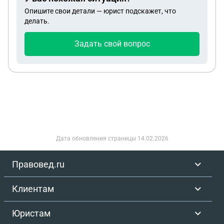
супруга или на алименты это никак не влияет?
Опишите свои детали — юрист подскажет, что
делать.
Задать свой вопрос
Дата обновления страницы
14.02.2026
Правовед.ru
Клиентам
Юристам