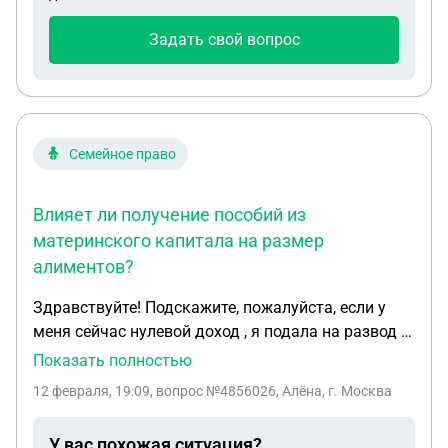
Задать свой вопрос
Семейное право
Влияет ли получение пособий из
материнского капитала на размер
алиментов?
Здравствуйте! Подскажите, пожалуйста, если у
меня сейчас нулевой доход , я подала на развод и
на алименты на двоих детей и на себя в твердой
Показать полностью
сумме, так как нахожусь в декрете до 3 лет
12 февраля, 19:09
, вопрос №4856026, Алёна, г. Москва
ребёнка . Если я сейчас подам на пособия с
маткапитала - это занизит сумму алиментов для
У вас похожая ситуация?