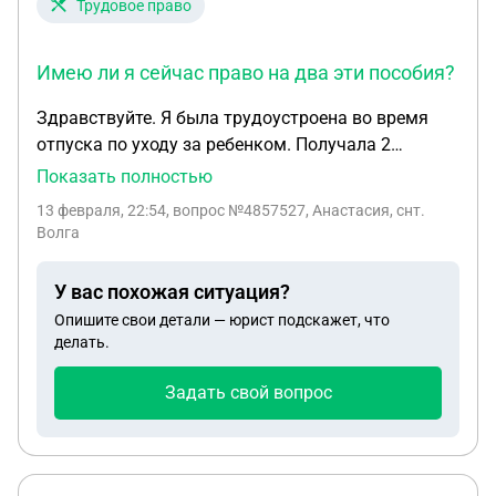
Трудовое право
Имею ли я сейчас право на два эти пособия?
Здравствуйте. Я была трудоустроена во время
отпуска по уходу за ребенком. Получала 2
пособия : единое и пособие по уходу до полутора.
Показать полностью
Сейчас уволилась ( ликвидация ИП, но в
13 февраля, 22:54
, вопрос №4857527, Анастасия, снт.
заявлении по собственному желанию). Имею ли я
Волга
сейчас право на два эти пособия? Мне отказали,
так как я не работающая, но увольнение у меня
У вас похожая ситуация?
принудительно. И говорят можете получать либо
Опишите свои детали — юрист подскажет, что
единое, либо по уходу
делать.
Задать свой вопрос