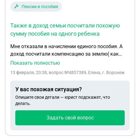
Пенсии и пособия
Также в доход семьи посчитали похожую
сумму пособия на одного ребенка
Мне отказали в начислении единого пособия. А
доход посчитали компенсацию за землю( как
многодетной семье нам положен земельный
Показать полностью
участок, я от него отказалась, взамен денежной
13 февраля, 20:38
, вопрос №4857389, Елена, г. Воронеж
компенсации на ремонт дома, были
предоставлены чеки, по каким я покупала
У вас похожая ситуация?
стройматериалы). Также в доход семьи
Опишите свои детали — юрист подскажет, что
посчитали похожую сумму пособия на одного
делать.
ребенка.
Задать свой вопрос