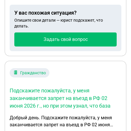
подлежит. Я хочу его продать. Я сомневаюсь, что
будет возобновлено снова.
после продажи его сможет переоформить на себя
У вас похожая ситуация?
новый собственник. Достаточно ли будет
Опишите свои детали — юрист подскажет, что
прекратить регистрацию перед продажей? Или
делать.
могут быть какие-то риски для меня в будущем и
лучше полностью снять его с учета в ГАИ?
Задать свой вопрос
Гражданство
Подскажите пожалуйста, у меня
заканчивается запрет на въезд в РФ 02
июня 2026 г., но при этом узнал, что база
Добрый день. Подскажите пожалуйста, у меня
заканчивается запрет на въезд в РФ 02 июня