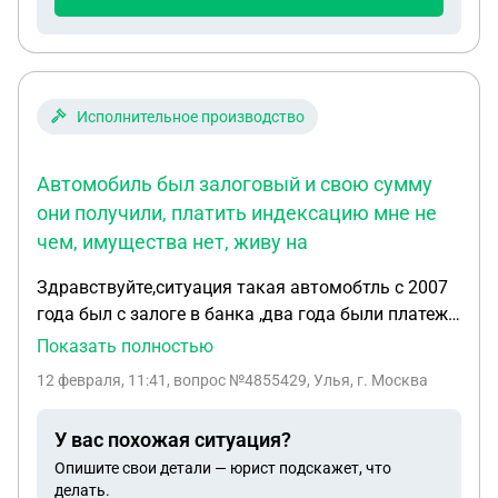
Исполнительное производство
Автомобиль был залоговый и свою сумму
они получили, платить индексацию мне не
чем, имущества нет, живу на
Здравствуйте,ситуация такая автомобтль с 2007
года был с залоге в банка ,два года были платежи
,после всвязи с финансовыми трудностями
Показать полностью
ьбразовался долг по кредиту,банк подал в суд.о
12 февраля, 11:41
, вопрос №4855429, Улья, г. Москва
возбуждении ип. В 2010. Ип было закрыто по ст
46. Информацмя висела на сайте уфссп .В 2019
У вас похожая ситуация?
автомобиль изьяли судебные приставы на
Опишите свои детали — юрист подскажет, что
основании яко бы Ип . Но Ип на тот момент было
делать.