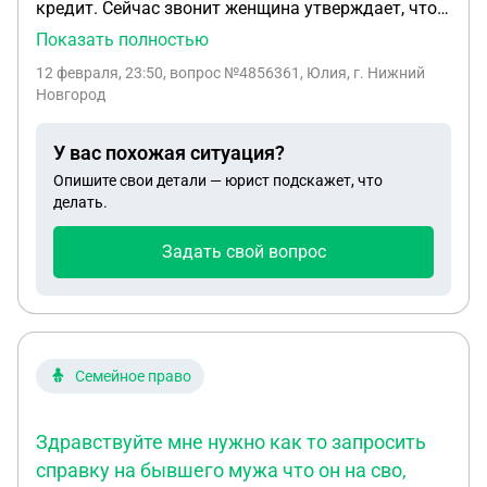
кредит. Сейчас звонит женщина утверждает, что
машина находится в розыске. Продавец мужчина
Показать полностью
перекупщик он купил машину у девушки ( первая
12 февраля, 23:50
, вопрос №4856361, Юлия, г. Нижний
жена) человек который умер. А звонит настоящая
Новгород
жена умершего. Машина собственность бывшей
жены. Проблем с постановкой на учёт или с
У вас похожая ситуация?
кредитом не было. Стоит ли нам волноваться о
Опишите свои детали — юрист подскажет, что
законности сделки купли-продажи
делать.
Задать свой вопрос
Семейное право
Здравствуйте мне нужно как то запросить
справку на бывшего мужа что он на сво,