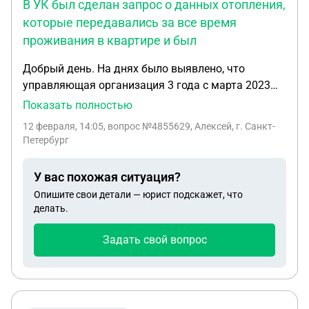
В УК был сделан запрос о данных отопления,
которые передавались за все время
проживания в квартире и был
Добрый день. На днях было выявлено, что
управляющая организация 3 года с марта 2023
года передает одни и теже показания
Показать полностью
индивидуальных приборов учета теплоэнергии,
12 февраля, 14:05
, вопрос №4855629, Алексей, г. Санкт-
которые находятся за пределами квартиры и я,
Петербург
как собственник, к ним доступа не имею. Все это
время я живу в квартире и исправно все плачу.
У вас похожая ситуация?
Гарантия на этот счетчик слетала пол года назад.
Опишите свои детали — юрист подскажет, что
В УК был сделан запрос о данных отопления,
делать.
которые передавались за все время проживания
в квартире и был получен ответ, что с марта 2023
Задать свой вопрос
года передавались одни и те же показания, в
связи с чем начисления за отопления приходили
средние, что ощутимо выше, чем реальное
потребление теплоэнергии. На мой запрос через