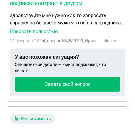
подписал контракт в другом
здравствуйте мне нужно как то запросить
справку на бывшего мужа что он на сво,подписал
контракт в другом городе ребенку нужно для
Показать полностью
садика,а паспортных данных нет,фссп алименты
12 февраля, 15:04
, вопрос №4855709, Ирина, г. Москва
висят можно как то ее получить
У вас похожая ситуация?
Опишите свои детали — юрист подскажет, что
делать.
Задать свой вопрос
Недвижимость