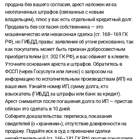
человек же деньги отдал за эту машину, хоть и не мне.
Да
продана без вашего согласия, арест наложен из-за
я знала что она продана, но я же не давала свое
неоплаченных штрафов (связанных с новым
разрешение. Штрафы копятся, переходят в арест, сумма
владельцем), плюс у вас есть отдельный кредитный долг.
удваивается за них. И я не знаю что делать, подскажите
Продавать без согласия собственника — это
пожалуйста
мошенничество или незаконная сделка (ст. 168–169 ГК
РФ), но ГИБДД правы: заявление об угоне рискованно, так
как покупатель может быть признан добросовестным
приобретателем (ст. 302 ГК РФ), и вас обвинят в клевете.
Уточните основания ареста и штрафов. Обратитесь в
ФССП (через Госуслуги или лично) с запросом на
информацию по исполнительным производствам (ИП) на
ваше имя. Узнайте номер ИП, сумму долга, кто
взыскатель (ГИБДД за штрафы или банк за кредит).
Арест снимается после погашения долга по ИП — пристав
обязан это сделать в 10 дней.
Соберите доказательства: переписка, показания
свидетелей (о «хранении»), отсутствие доверенности на
продажу. Подайте иск в суд о признании сделки
недействительной (ст. 166–181 ГК РФ) против покупателя