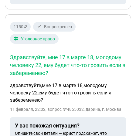
деньги и выполнять поверку счетчика, если
доступа у меня нет и данные по приборам учета
передает УК. И за три года она передавала одни и
1150 ₽
Вопрос решен
те же показания, зная, что квартира не пустует и в
ней постоянно живут люди.
Уголовное право
Здравствуйте, мне 17 в марте 18, молодому
человеку 22, ему будет что-то грозить если я
забеременею?
здравствуйте,мне 17 в марте 18,молодому
человеку 22,ему будет что-то грозить если я
забеременею?
11 февраля, 22:02
, вопрос №4855032, дарина, г. Москва
У вас похожая ситуация?
Опишите свои детали — юрист подскажет, что