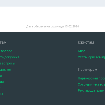
Дата обновления страницы
13.02.2026
нтам
Юристам
 вопрос
Блог
ть документ
Стать юристом п
е вопросы
Партнёрам
юристы
ы
Партнёрская пр
тии
Сотрудничество 
л
Рекламодателям
сы