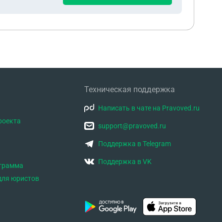
Техническая поддержка
Написать в чате на Pravoved.ru
роекта
support@pravoved.ru
Поддержка в Telegram
Поддержка в VK
ограмма
для юристов