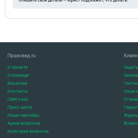
Правовед.ru
Клие
О проекте
Задать
О команде
Заказа
Вакансии
Часты
Контакты
Наши 
СМИ о нас
Отзыв
Пресс-центр
Гаран
Наши партнёры
Журна
Архив вопросов
Вопро
Категории вопросов