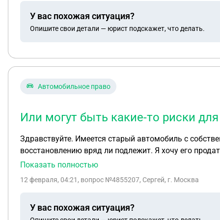
У вас похожая ситуация?
Опишите свои детали — юрист подскажет, что делать.
Автомобильное право
Или могут быть какие-то риски для
Здравствуйте. Имеется старый автомобиль с собствен
восстановлению вряд ли подлежит. Я хочу его прода
будет прекратить регистрацию перед продажей? Или м
Показать полностью
12 февраля, 04:21
, вопрос №4855207, Сергей, г. Москва
У вас похожая ситуация?
Опишите свои детали — юрист подскажет, что делать.