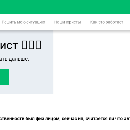
Решить мою ситуацию
Наши юристы
Как это работает
 👨🏻‍⚖️
ать дальше.
!
ственности был физ лицом, сейчас ип, считается ли что а