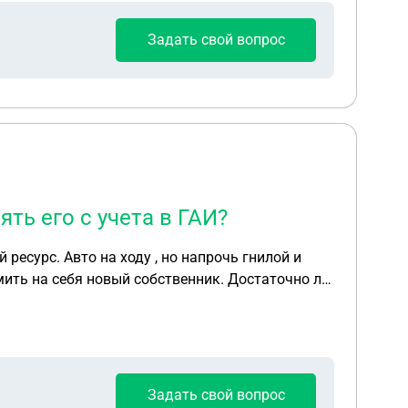
Задать свой вопрос
ть его с учета в ГАИ?
ресурс. Авто на ходу , но напрочь гнилой и
мить на себя новый собственник. Достаточно ли
ностью снять его с учета в ГАИ?
Задать свой вопрос