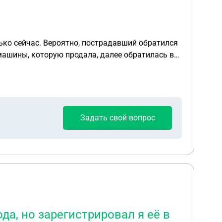
лько сейчас. Вероятно, пострадавший обратился
машины, которую продала, далее обратилась в
и указала
 продаже и выплате пострадавшему, копия
вая иск пока так и не
етензию, то обязательно будет иск, хоть через 2
Задать свой вопрос
лько документы от страховой? На экспертизу и
ть уже, реалистично если смотреть?
да, но зарегистрировал я её в