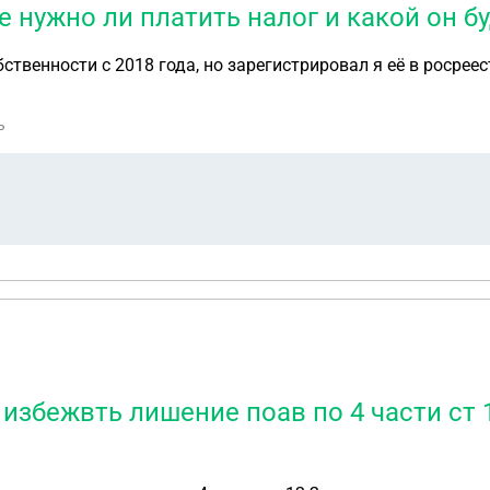
е нужно ли платить налог и какой он б
твенности с 2018 года, но зарегистрировал я её в росреес
ь
збежвть лишение поав по 4 части ст 1