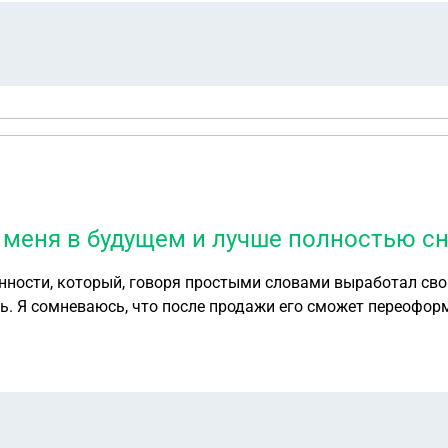
 меня в будущем и лучше полностью сня
ности, который, говоря простыми словами выработал свой 
ть. Я сомневаюсь, что после продажи его сможет переофор
огут быть какие-то риски для меня в будущем и лучше пол