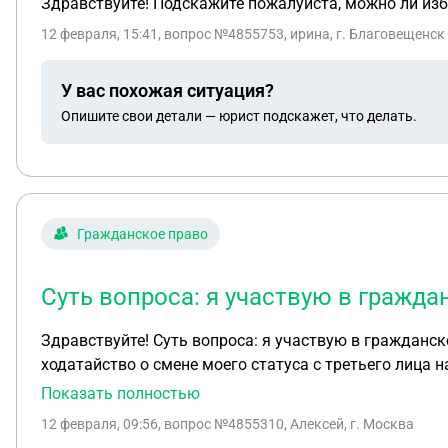
Здравствуйте! Подскажите пожалуйста, можно ли избе
12 февраля, 15:41
, вопрос №4855753, ирина, г. Благовещенск
У вас похожая ситуация?
Опишите свои детали — юрист подскажет, что делать.
Гражданское право
Суть вопроса: я участвую в гражда
Здравствуйте! Суть вопроса: я участвую в гражданско
ходатайство о смене моего статуса с третьего лица 
(три года с момента нарушения права) истек?
Показать полностью
12 февраля, 09:56
, вопрос №4855310, Алексей, г. Москва