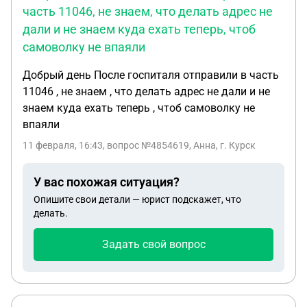
часть 11046, не знаем, что делать адрес не
гражданский врач объяснил, что это должно
дали и не знаем куда ехать теперь, чтоб
указано быть в твоих военных документах.
короче, в твоей книжке, что ну там получено хотя
самоволку не впаяли
бы для того, чтобы иметь льготы, вот
Добрый день После госпиталя отправили в часть
привлечения в дальнейшем оно получено, там я
11046 , не знаем , что делать адрес не дали и не
на ввк вот говорил врачам. Они зафиксировали
знаем куда ехать теперь , чтоб самоволку не
этот момент, ну после того короче, как только
впаяли
начинал настаивать на чем либо, начинались
проблемы у меня разные уроды там всякие. Ну и
11 февраля, 16:43
, вопрос №4854619, Анна, г. Курск
суть короче в итоге мне вв-вк не указали, и я
теперь так понимаю, вообще они отталкиваются
У вас похожая ситуация?
от того, как командир справку выпишет о
Опишите свои детали — юрист подскажет, что
ранении, заболевании об обстоятельствах точнее.
делать.
И в связи с этим-то вот вопрос: как мне сделать
так, чтобы командир выписал мне эту справку,
Задать свой вопрос
как мне доказать, то вообще, что она там, то у
меня получилось, проявилась в вк, нам не
проводили, а до этого я работал на гражданской