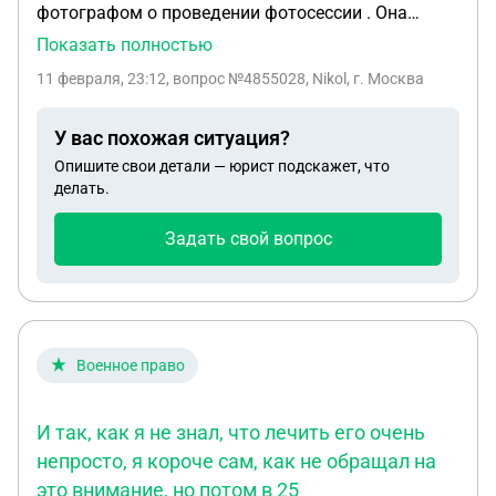
фотографом о проведении фотосессии . Она
попросила заранее скинуть ей деньги на разные
Показать полностью
карты (разных людей ). Я скинула в общей
11 февраля, 23:12
, вопрос №4855028, Nikol, г. Москва
сложности 21.900. В день фотосессии она просто
слилась и по сей день говорит , что вернет деньги
У вас похожая ситуация?
однако не возвращает . У меня есть все чеки и
Опишите свои детали — юрист подскажет, что
переписки. Что делать в такой ситуации? Подать
делать.
иск я не могу так как знаю только ФИО , номер
телефона и инстраграм , а где живет я не знаю.
Задать свой вопрос
Что делать? Куда обращаться ?
Военное право
И так, как я не знал, что лечить его очень
непросто, я короче сам, как не обращал на
это внимание, но потом в 25