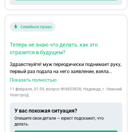
ли такая расписка,и если нет то какие должны
быть мои дальнейшие действия.
Семейное право
Теперь не знаю что делать, как это
отразится в будущем?
Здравствуйте! муж переодически поднимает руку,
первый раз подала на него заявление, взяла
справку о побоях, завтра ехать на медицинское
Показать полностью
освидетельствование, а мне позвонила
11 февраля, 01:39
, вопрос №4853838, Надежда, г. Нижний
участковый и сказала, чтобы я ещё раз подумала,
Новгород
т.к. поставит на учёт, неблагополучная семья,
будет ходить комиссия в школу, садик и т.д.?
У вас похожая ситуация?
теперь не знаю что делать, как это отразится в
Опишите свои детали — юрист подскажет, что
будущем?
делать.