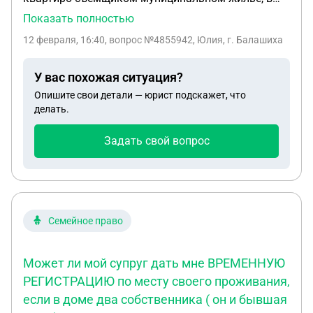
квартире проживает три семьи. , все
Показать полностью
проживающие прописаны в этой квартире. На
12 февраля, 16:40
, вопрос №4855942, Юлия, г. Балашиха
словах мы договорились о том, что моя семья
снимает квартиру ,но за комунальные услуги в
У вас похожая ситуация?
муниципальной квартире мы уже не платим ,но
Опишите свои детали — юрист подскажет, что
при этом мы освобождаем одну комнату для
делать.
остальных проживающих в этой квартире. Могут
ли меня и моих членов семьи выселить из
Задать свой вопрос
муниципальной квартиры принудительно и
лишить прописки Если моя семья снимает
квартиру уже в течение 5 лет и соответственно не
проживает в муниципальной квартире..
Семейное право
Может ли мой супруг дать мне ВРЕМЕННУЮ
РЕГИСТРАЦИЮ по месту своего проживания,
если в доме два собственника ( он и бывшая