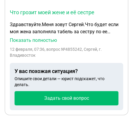
Что грозит моей жене и её сестре
Здравствуйте.Меня зовут Сергей.Что будет если
моя жена заполняла табель за сестру по ее
просьбе и сдавала в организацию где она
Показать полностью
числилась,но не работала.При этом сестра
12 февраля, 07:36
, вопрос №4855242, Сергей, г.
получала зарплату.Сейчас работает
Владивосток
следственный комитет.Что грозит моей жене и её
сестре.
У вас похожая ситуация?
Опишите свои детали — юрист подскажет, что
делать.
Задать свой вопрос