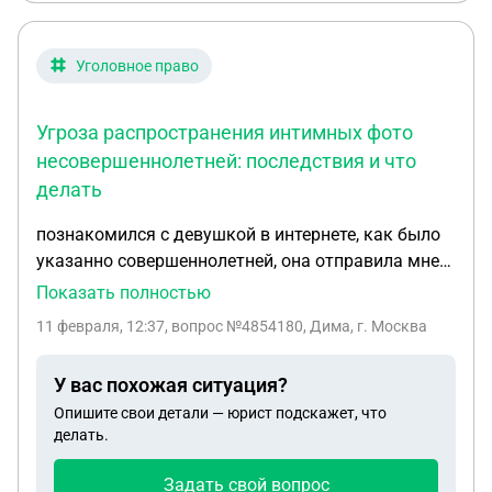
Уголовное право
Угроза распространения интимных фото
несовершеннолетней: последствия и что
делать
познакомился с девушкой в интернете, как было
указанно совершеннолетней, она отправила мне
свои интимные фото, после чего мы поссорились
Показать полностью
и прекратили общение. из за обиды я написал ей
11 февраля, 12:37
, вопрос №4854180, Дима, г. Москва
позже, что если она не скинет еще несколько
фото, то распространю её первые фото
У вас похожая ситуация?
знакомым. делать этого я не собирался и не стал.
Опишите свои детали — юрист подскажет, что
Так же не было никаких других требований с моей
делать.
стороны. Через неделю ко мне домой пришли из
полиции, но я в другом городе, ей оказалось 16
Задать свой вопрос