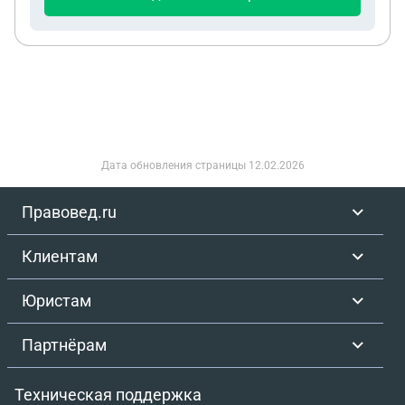
лет и она написала на меня заявление.
Созвонился со следователем и она попросила
обговорить все на следующий день и написать
объяснительную с моей стороны. какие могут
быть последствия и как выйти из ситуации
Дата обновления страницы
12.02.2026
Правовед.ru
Клиентам
Юристам
Партнёрам
Техническая поддержка