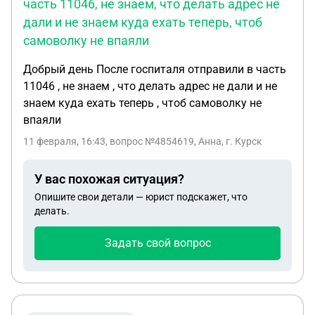
часть 11046, не знаем, что делать адрес не
даже теперь, где эта организация. Который я не
дали и не знаем куда ехать теперь, чтоб
помню просто, в котором мы проходили где-то
самоволку не впаяли
место, а на той работе они говорят, что у них
короче в архивах, но ничего не сохранено короче
Добрый день После госпиталя отправили в часть
нигде. Ищите, говорит ту больницу, где вы
11046 , не знаем , что делать адрес не дали и не
проходили, там должны быть записи.
знаем куда ехать теперь , чтоб самоволку не
впаяли
11 февраля, 16:43
, вопрос №4854619, Анна, г. Курск
У вас похожая ситуация?
Опишите свои детали — юрист подскажет, что
делать.
Задать свой вопрос