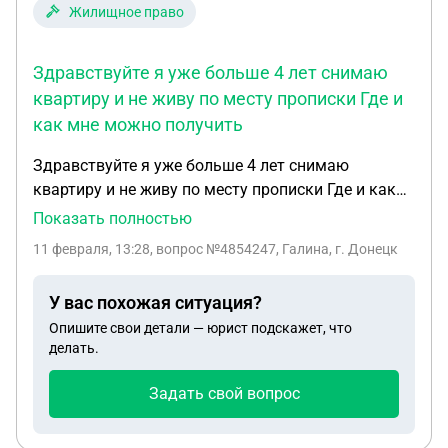
Жилищное право
Здравствуйте я уже больше 4 лет снимаю
квартиру и не живу по месту прописки Где и
как мне можно получить
Здравствуйте я уже больше 4 лет снимаю
квартиру и не живу по месту прописки Где и как
мне можно получить справку Чтобы передать в
Показать полностью
ЖКХ что я не проживаю и не оплачивать
11 февраля, 13:28
, вопрос №4854247, Галина, г. Донецк
коммуналку так как у родителей не на все стоят
щечики
У вас похожая ситуация?
Опишите свои детали — юрист подскажет, что
делать.
Задать свой вопрос