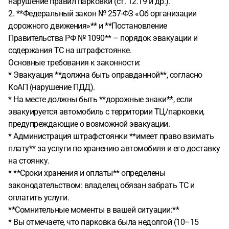
нарушение правил парковки (ст. 12.19 и др.).
суде (если данное заявление действительно было
2. **Федеральный закон № 257-ФЗ «Об организации
подано)?
дорожного движения»** и **Постановление
Правительства РФ № 1090** – порядок эвакуации и
содержания ТС на штрафстоянке.
Основные требования к законности:
* Эвакуация **должна быть оправданной**, согласно
КоАП (нарушение ПДД).
* На месте должны быть **дорожные знаки**, если
эвакуируется автомобиль с территории ТЦ/парковки,
предупреждающие о возможной эвакуации.
* Администрация штрафстоянки **имеет право взимать
плату** за услуги по хранению автомобиля и его доставку
на стоянку.
* **Сроки хранения и оплаты** определены
законодательством: владелец обязан забрать ТС и
оплатить услуги.
**Сомнительные моменты в вашей ситуации:**
* Вы отмечаете, что парковка была недолгой (10–15