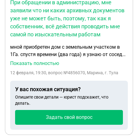
При обращении в администрацию, мне
заявили что ни каких архивных документов
уже не может быть, поэтому, так как я
собственник, всё действия проводить мне
самой по изыскательным работам
мной приобретен дом с земельным участком в
1Га. спустя времени (два года) я узнаю от соседей
что при выделении данного участка (1930 год),
Показать полностью
бывшим хозяевами (родословная в третьем
12 февраля, 19:30
, вопрос №4856070, Марина, г. Тула
поколении), был ликвидирован родник (само его
сердце). при обращении в администрацию, мне
У вас похожая ситуация?
заявили что ни каких архивных документов уже
Опишите свои детали — юрист подскажет, что
не может быть, поэтому, так как я собственник,
делать.
всё действия проводить мне самой по
изыскательным работам. все эти моим
Задать свой вопрос
действиям послужило следующие: 1. обвинение
Росавтодора в незаконном строительстве. 2. уже
три года как местами точечно активизировались