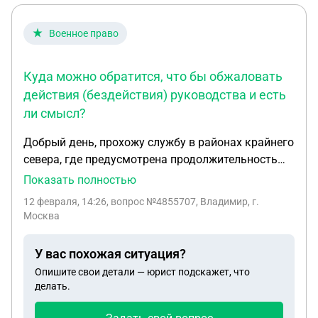
водные выделения с прорастание растительности
болотной 3.в этом год в самом доме в комнате
Военное право
метр на етр так же вздулись полы а когда
наступаешь на них, таке ощущение что вы
Куда можно обратится, что бы обжаловать
находитесь на батуте. прошу помочь мне в
действия (бездействия) руководства и есть
решение данной ситуации за ранее благодарю
ли смысл?
Добрый день, прохожу службу в районах крайнего
севера, где предусмотрена продолжительность
срока службы не более 3 лет, на данный момент
Показать полностью
срок нахождения в данном регионе составляет
12 февраля, 14:26
, вопрос №4855707, Владимир, г.
6,5 лет. В 2024 году писал рапорт га плановую
Москва
замену, перевод не состоялся, о каких либо
причинах мне сообщалось, рапортов на продление
У вас похожая ситуация?
службы в районах крайнего севера мной не
Опишите свои детали — юрист подскажет, что
писалось. Обращался рапортом к
делать.
непосредственному начальнику на перевод в
другое подразделение, рапорт остался без