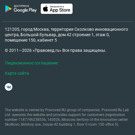
социального найма в качестве члена семьи
основанием для автоматической его пролонгации
без моего ведома? Является ли основанием для
выписки меня из договора социального найма то,
121205, город Москва, территория Сколково инновационного
что я на постоянной основе проживаю в другом
центра, Большой бульвар, дом 42 строение 1, этаж 0,
регионе? Разве сейчас не происходит
помещение 150, кабинет 5
автоматическая выписка при прописке в другом
© 2011—2026 «Правовед.ru» Все права защищены.
городе? Буду очень признательна за ответ
Лицензионное соглашение
Карта сайта
The website is owned by Pravoved.RU group of companies. Pravoved.Ru Lab
Ltd. operates the website and provides support for customers (registration
number 1187746238536, 143026, Moscow, territory of the innovative center
Skolkovo, Bolshoy ave., house 42 building 1, floor 0 room 150 office 5).