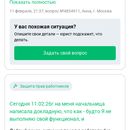
работу . Не платит алименты пол года , за этот
Показать полностью
период у него образовывается задолженность
11 февраля, 21:37
, вопрос №4854911, Анна, г. Москва
просчитанная судебными приставами . Эту
задолженность отправляют ему на работу вместе
У вас похожая ситуация?
с исполнительным листом в котором указанно
Опишите свои детали — юрист подскажет, что
что алименты назначенны в размере 25% . Он
делать.
работает там ещё пол года и увольняется.в этот
период приходят выплаты которые
Задать свой вопрос
высчитываются из основного долга ,а алименты в
этот период не выплачивались. Что подтвердила
сама бухгалтер которая сказала ,что она просто
забыла ....и высчитывали с него уже имеющийся
долг
Защита прав работников
Сегодня 11.02.26г на меня начальница
написала докладную, что как - будто Я не
выполняю свой функционал, и