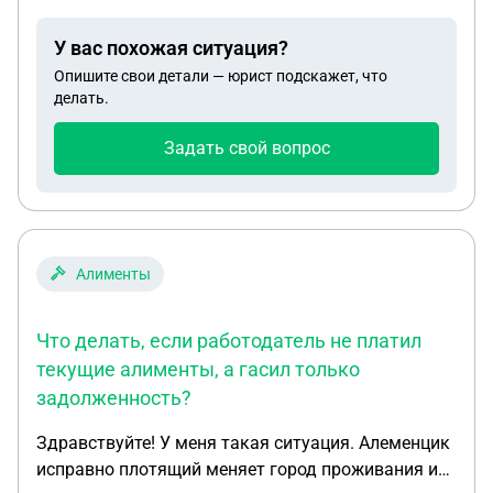
сотрудникам, так как сидим без работы и по вине
работодателя А ещё зарплату за декабрь2025
У вас похожая ситуация?
года не отдали, у кого то у работников по другим
Опишите свои детали — юрист подскажет, что
месяцам также не выдали зарплату
делать.
задолженность
Задать свой вопрос
Алименты
Что делать, если работодатель не платил
текущие алименты, а гасил только
задолженность?
Здравствуйте! У меня такая ситуация. Алеменцик
исправно плотящий меняет город проживания и