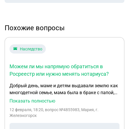
Похожие вопросы
Наследство
Можем ли мы напрямую обратиться в
Росреестр или нужно менять нотариуса?
Добрый день, маме и детям выдавали землю как
многодетной семье, мама была в браке с папой,
маме дали документы о постановлении о
Показать полностью
бесплатном предоставлении земельного участка,
12 февраля, 18:20
, вопрос №4855983, Мария, г.
и указали доли на всех детей и на маму, папы в
Железногорск
этом постановлении не указан. В выписке ЕГРН
папы тоже нет как собственника. Папа умер в