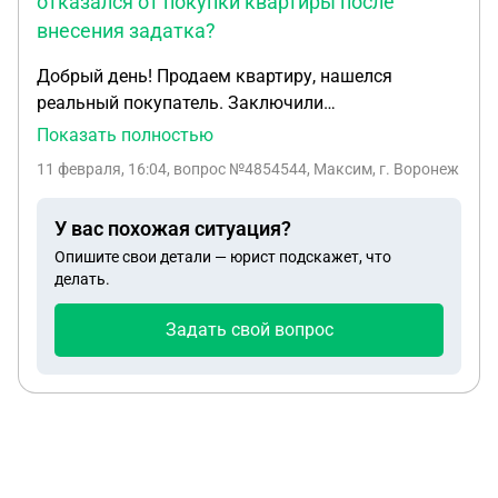
отказался от покупки квартиры после
внесения задатка?
Добрый день! Продаем квартиру, нашелся
реальный покупатель. Заключили
предварительный договор, покупатель передал
Показать полностью
нам задаток. Время до подписания основного
11 февраля, 16:04
, вопрос №4854544, Максим, г. Воронеж
договора еще не прошло. Но покупатель
передумал покупать нашу квартиру, по своим
У вас похожая ситуация?
причинам. 1) Задаток остается у нас (продавца),
Опишите свои детали — юрист подскажет, что
как изложено в предварительном договоре ? 2)
делать.
Какие действия нужно нам (продавцам квартиры)
и покупателю предпринять ? Взять расписку с
Задать свой вопрос
покупателя или расторжение договора или что то
еще нужно предпринять ?