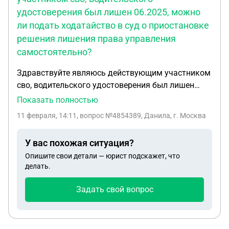
удостоверения был лишен 06.2025, можно
ли подать ходатайство в суд о приостановке
решения лишения права управления
самостоятельно?
Здравствуйте являюсь действующим участником
сво, водительского удостоверения был лишен
06.2025 , можно ли подать ходатайство в суд о
Показать полностью
приостановке решения лишения права
11 февраля, 14:11
, вопрос №4854389, Данила, г. Москва
управления самостоятельно? без ходатайства
командования
У вас похожая ситуация?
Опишите свои детали — юрист подскажет, что
делать.
Задать свой вопрос