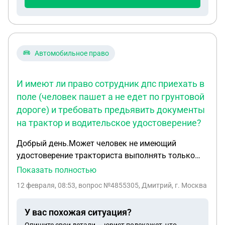
Автомобильное право
И имеют ли право сотрудник дпс приехать в
поле (человек пашет а не едет по грунтовой
дороге) и требовать предьявить документы
на трактор и водительское удостоверение?
Добрый день.Может человек не имеющий
удостоверение тракториста выполнять только
полевые работы не передвигаясь по дорогам
Показать полностью
общего значения на тракторе?И имеют ли право
12 февраля, 08:53
, вопрос №4855305, Дмитрий, г. Москва
сотрудник дпс приехать в поле (человек пашет а
не едет по грунтовой дороге) и требовать
У вас похожая ситуация?
предьявить документы на трактор и