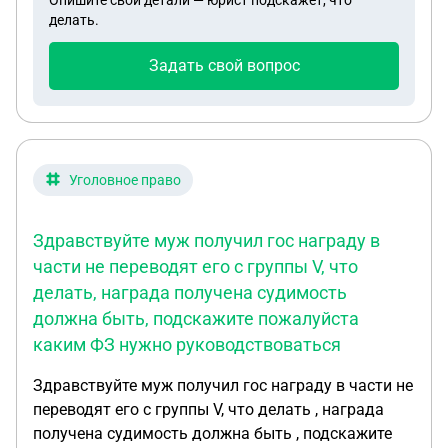
Опишите свои детали — юрист подскажет, что
водительское удостоверение?Спасибо!
делать.
Задать свой вопрос
Уголовное право
Здравствуйте муж получил гос награду в
части не переводят его с группы V, что
делать, награда получена судимость
должна быть, подскажите пожалуйста
каким ФЗ нужно руководствоваться
Здравствуйте муж получил гос награду в части не
переводят его с группы V, что делать , награда
получена судимость должна быть , подскажите