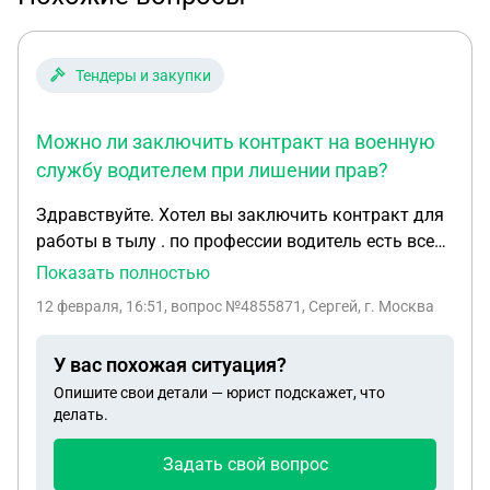
Тендеры и закупки
Можно ли заключить контракт на военную
службу водителем при лишении прав?
Здравствуйте. Хотел вы заключить контракт для
работы в тылу . по профессии водитель есть все
категории, но водительское удостоверение в
Показать полностью
ГИБДД и заберу его только в апреле, лишён за
12 февраля, 16:51
, вопрос №4855871, Сергей, г. Москва
отказ от медицинского освидетельствования. На
учёте у психиатра и нарколога не состою
У вас похожая ситуация?
Опишите свои детали — юрист подскажет, что
делать.
Задать свой вопрос