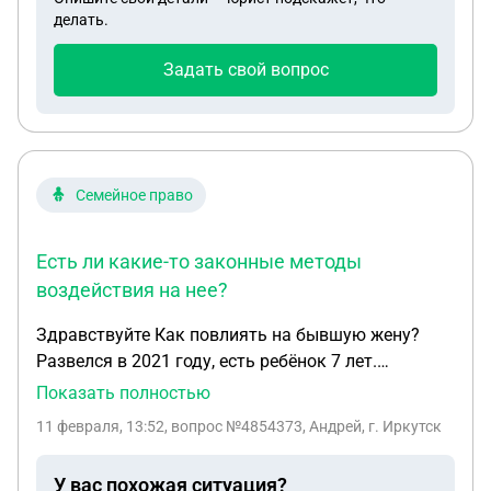
делать.
Задать свой вопрос
Семейное право
Есть ли какие-то законные методы
воздействия на нее?
Здравствуйте Как повлиять на бывшую жену?
Развелся в 2021 году, есть ребёнок 7 лет.
Официальные алименты. На протяжении всего
Показать полностью
времени после развода, бывшая жена постоянно
11 февраля, 13:52
, вопрос №4854373, Андрей, г. Иркутск
поливает меня и моих близких грязью. После
расставания запретила видеться с сыном, и
У вас похожая ситуация?