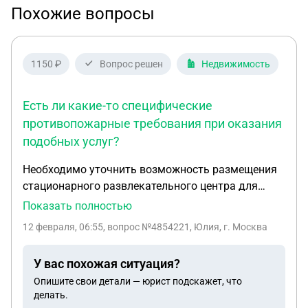
Похожие вопросы
1150 ₽
Вопрос решен
Недвижимость
Есть ли какие-то специфические
противопожарные требования при оказания
подобных услуг?
Необходимо уточнить возможность размещения
стационарного развлекательного центра для
детей и взрослых в помещении, расположенном
Показать полностью
выше второго этажа или же в подвальном
12 февраля, 06:55
, вопрос №4854221, Юлия, г. Москва
помещении (ниже первого этажа) здания.
Существуют ли в законодательстве прямые
У вас похожая ситуация?
запреты или ограничения на размещение
Опишите свои детали — юрист подскажет, что
объектов развлекательного досуга на этажах
делать.
выше второго и ниже первого ? Зависят ли