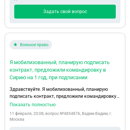
Задать свой вопрос
Военное право
Я мобилизованный, планирую подписать
контракт, предложили командировку в
Сирию на 1 год, при подписании
Здравствуйте. Я мобилизованный, планирую
подписать контракт, предложили командировку в
Сирию на 1 год, при подписании контракта будут
Показать полностью
ли положенны выплаты федеральная 400 тысяч и
11 февраля, 20:08
, вопрос №4854876, Вадим Вадим, г.
региональная , за подписание контракта ? Или
Москва
она только для тех, кто участвует в сво. Спасибо