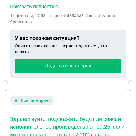
Родину.Опытный водитель со стажем-работает до
Показать полностью
сих пор.Не пьет и не курит.Отлично разбирается в
11 февраля, 17:58
, вопрос №4854638, Ольга Ивановна, г.
технике.Кто может помочь подписать контракт?
Ярославль
У вас похожая ситуация?
Опишите свои детали — юрист подскажет, что
делать.
Задать свой вопрос
Военное право
Здравствуйте, подскажите будет ли списан
исполнительное производство от 09.25, если
муж подписал контракт 12.2025 на сво