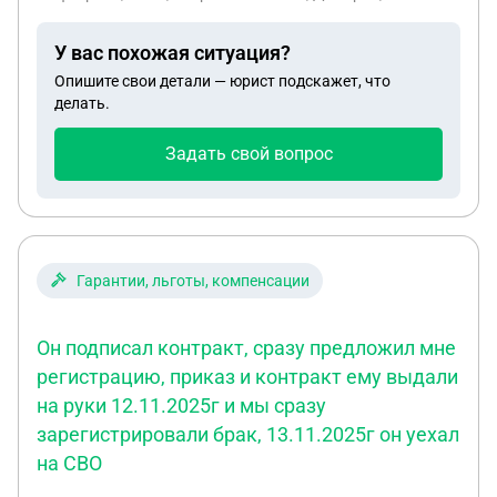
Доступ к нему связи нет. Или у него открыта счет
? Может ли он при подписания контракта
У вас похожая ситуация?
написать на другого человека счета ?
Опишите свои детали — юрист подскажет, что
делать.
Задать свой вопрос
Гарантии, льготы, компенсации
Он подписал контракт, сразу предложил мне
регистрацию, приказ и контракт ему выдали
на руки 12.11.2025г и мы сразу
зарегистрировали брак, 13.11.2025г он уехал
на СВО