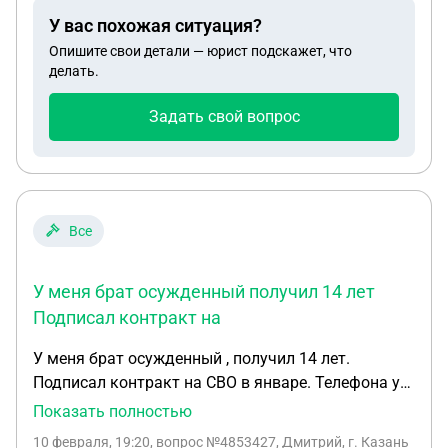
У вас похожая ситуация?
Опишите свои детали — юрист подскажет, что
делать.
Задать свой вопрос
Все
У меня брат осужденный получил 14 лет
Подписал контракт на
У меня брат осужденный , получил 14 лет.
Подписал контракт на СВО в январе. Телефона у
него нет . Как он будет получать деньги. Сказал
Показать полностью
на меня напишет, чтобы ко мне на счет приходил .
10 февраля, 19:20
, вопрос №4853427, Дмитрий, г. Казань