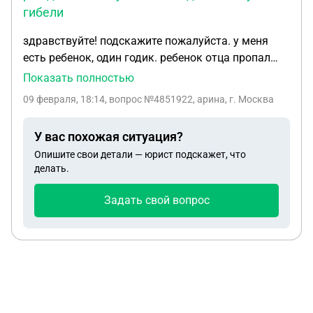
гибели
здравствуйте! подскажите пожалуйста. у меня
есть ребенок, один годик. ребенок отца пропал
без вести на сво. как можно вписать в
Показать полностью
свидетельство о рождении и получить наследство
09 февраля, 18:14
, вопрос №4851922, арина, г. Москва
в случае гибели. в браке не были. также про тест
днка, его мама отказывается его делать, что бы
У вас похожая ситуация?
ребенок ничего не получил. в плохих отношениях
Опишите свои детали — юрист подскажет, что
делать.
Задать свой вопрос