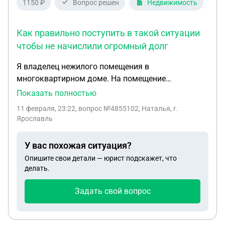
1150 ₽
Вопрос решен
Недвижимость
Как правильно поступить в такой ситуации
чтобы не начислили огромный долг
Я владелец нежилого помещения в
многоквартирном доме. На помещение
установлен индивидуальный прибор учета тепла
Показать полностью
за отопление. С момента окончания
11 февраля, 23:22
, вопрос №4855102, Наталья, г.
строительства помещения не использовалось.
Ярославль
Обнаружили что на счётчике нет пломбы. Я
регулярно оплачивала счета управляющей
У вас похожая ситуация?
компании. мне ни разу не приходил счёт от
Опишите свои детали — юрист подскажет, что
поставщика тепла, требования заключения
делать.
договора и какая компания этим занимается Я
тоже не знаю так как живу совершенно в другом
Задать свой вопрос
городе. Вопрос может ли поставщик тепла
выставить мне счёт за несколько лет по оплате
отопления? Должна ли я самостоятельно искать