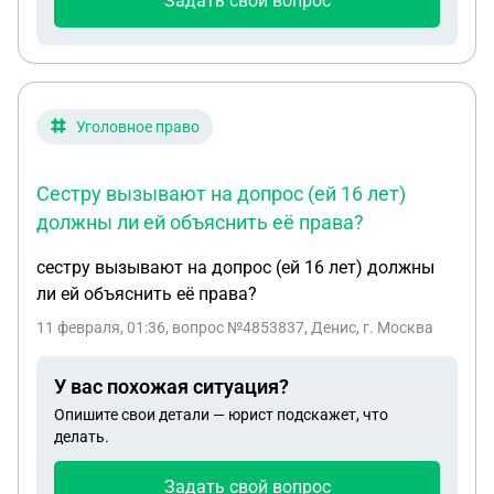
Задать свой вопрос
что дети росли со мной и я не была лишина
родительских прав. Правомерный ли этот отказ?
И как можно повлиять на эту ситуацию, с ответом
из Казахстана. Я порядочная мать и воспитала
достойных детей вместе со своим мужем,отцом
Уголовное право
детей.
Сестру вызывают на допрос (ей 16 лет)
должны ли ей объяснить её права?
сестру вызывают на допрос (ей 16 лет) должны
ли ей объяснить её права?
11 февраля, 01:36
, вопрос №4853837, Денис, г. Москва
У вас похожая ситуация?
Опишите свои детали — юрист подскажет, что
делать.
Задать свой вопрос