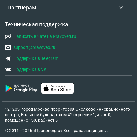
страхового взноса? Тем самым перекрыть
Партнёрам
полностью свои долговые обязательства перед
банком . Тоесть рыночная цена авто 1.5-1.7млн за
Техническая поддержка
которую у меня готов выкупить автосалон
машину за его рыночную стоимость я внесу , а
Написать в чате на Pravoved.ru
проценты потребую либо закрытие полностью
моих долговых обязательств . Проценты очень
support@pravoved.ru
большие , договор разрывается досрочно , банк
Поддержка в Telegram
тоже совершил ошибку пропустил автомобиль
рыночная цена которого не соответствует .
Поддержка в VK
Скажите пожалуйста какие шансы вернуть
проценты и правильно выйти из этой ситуации .
Спасибо.
121205, город Москва, территория Сколково инновационного
центра, Большой бульвар, дом 42 строение 1, этаж 0,
помещение 150, кабинет 5
© 2011—2026 «Правовед.ru» Все права защищены.