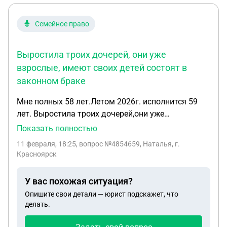
этого поставщика чтобы заключить договор? За
5 лет они ни разу не объявились . Радиатор
Семейное право
отопления помещений нет. Но отопление системы
предусмотрено. Как правильно поступить в такой
Выростила троих дочерей, они уже
ситуации чтобы не начислили огромный долг.
взрослые, имеют своих детей состоят в
законном браке
Мне полных 58 лет.Летом 2026г. исполнится 59
лет. Выростила троих дочерей,они уже
взрослые,имеют своих детей состоят в законном
Показать полностью
браке. В 2015 году всей семьей переехали из
11 февраля, 18:25
, вопрос №4854659, Наталья, г.
Казахстана в Красноярск по программе
Красноярск
пересиления соотечественников. Обратилась в
ПФР за льготной пенсией как многодетная мать
У вас похожая ситуация?
при полном стаже 20лет и 7 месяцев имея более
Опишите свои детали — юрист подскажет, что
40 коэффициент. Мне оказывают в назначении
делать.
льготной пенсии, по причине,что Казахстан на
протяжении более года не дает подстверждение,