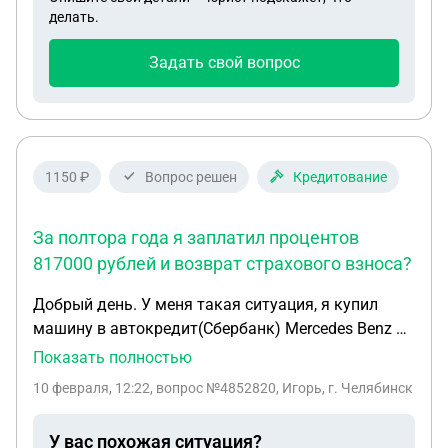
делать.
Задать свой вопрос
1150 ₽
Вопрос решен
Кредитование
За полтора года я заплатил процентов
817000 рублей и возврат страхового взноса?
Добрый день. У меня такая ситуация, я купил
машину в автокредит(Сбербанк) Mercedes Benz E-
класс 2012г.в за 2400000т.р платил исправно 1.5
Показать полностью
года в этом году ситуация сильно ухудшилась
10 февраля, 12:22
, вопрос №4852820, Игорь, г. Челябинск
финансово продолжать платить не имею
возможности. На сегодняшний день остаток по
У вас похожая ситуация?