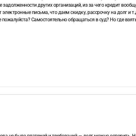
 задолженности других организаций, из за чего кредит вообще
т электронные письма, что даем скидку, рассрочку на долг и 
те пожалуйста? Самостоятельно обращаться в суд? Но где взят
3 года не было платежей и требований — долг можно оспорить.