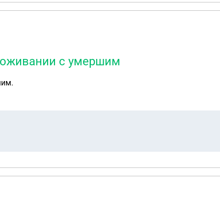
проживании с умершим
шим.