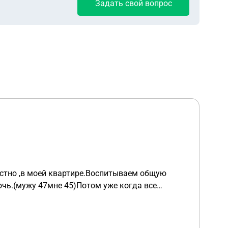
Задать свой вопрос
стно ,в моей квартире.Воспитываем общую
очь.(мужу 47мне 45)Потом уже когда все
 ,Однажды наша дочка ,увидела сообщение от
папа обианывает маму .Мне она долгое время
аря этому все вскрылось ! Муж