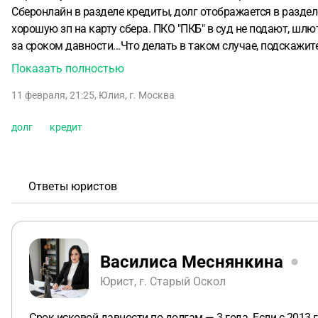
Сберонлайн в разделе кредиты, долг отображается в разделе
хорошую зп на карту сбера. ПКО "ПКБ" в суд не подают, шлю
за сроком давности...Что делать в таком случае, подскажи
Показать полностью
11 февраля, 21:25
,
Юлия
,
г. Москва
долг
кредит
Ответы юристов
Василиса Меснянкина
Юрист, г. Старый Оскол
Срок исковой давности по долгам — 3 года. Если с 201