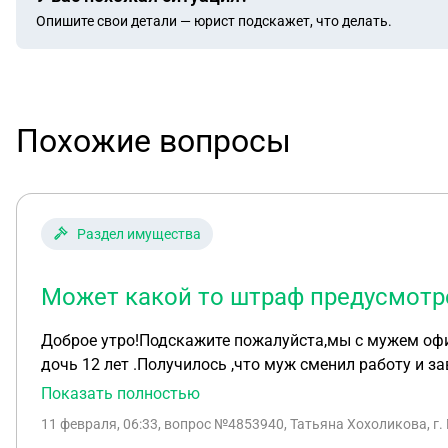
Опишите свои детали — юрист подскажет, что делать.
Похожие вопросы
Раздел имущества
Может какой то штраф предусмотр
Доброе утро!Подскажите пожалуйста,мы с мужем офи
дочь 12 лет .Получилось ,что муж сменил работу и 
вскрылось,я узнала ,что были измены ,задерживался 
Показать полностью
этой Насти ,где она писала ,что соскучилась и очень
11 февраля, 06:33
, вопрос №4853940, Татьяна Хохоликова, г.
ничего не говорила,только спустя пару месяцев я нашл