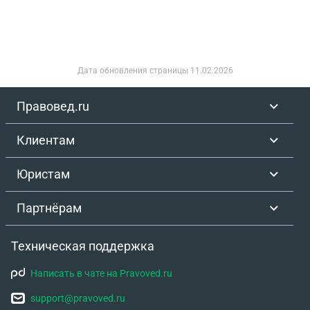
долги бывшего мужа и его родственников мне
совсем не удобно (приходится в долги влезать
самой).У меня есть возможность как-то
избавиться от этой доли в квартире бывшего
мужа и как это сделать?
Дата обновления страницы
11.02.2026
Правовед.ru
Клиентам
Юристам
Партнёрам
Техническая поддержка
Написать в чате на Pravoved.ru
support@pravoved.ru