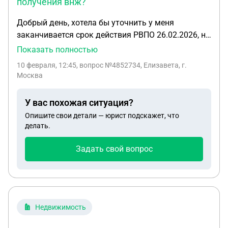
получения внж?
Добрый день, хотела бы уточнить у меня
заканчивается срок действия РВПО 26.02.2026, но
приняты документы на получение ВНЖ и есть
Показать полностью
справка о том, что документы приняты на
10 февраля, 12:45
, вопрос №4852734, Елизавета, г.
рассмотрение от 21.012026. Нужно ли покидать
Москва
пределы РФ или можно сделать регистрацию на
основании получения внж? Но при этом
У вас похожая ситуация?
сотрудники МВД говорят совершенно разное,
Опишите свои детали — юрист подскажет, что
одни что нужно выехать в дату окончания РВПО,
делать.
другие что выезжать не нужно.
Задать свой вопрос
Недвижимость