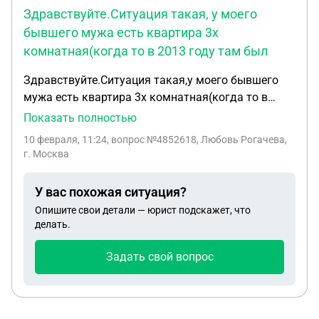
Здравствуйте.Ситуация такая, у моего
бывшего мужа есть квартира 3х
комнатная(когда то в 2013 году там был
Здравствуйте.Ситуация такая,у моего бывшего
мужа есть квартира 3х комнатная(когда то в
2013 году там был прописан мой сын в течение
Показать полностью
года) у них долгов 660000рублей.При
10 февраля, 11:24
, вопрос №4852618, Любовь Рогачева,
приватизации доли в квартире выделены мужу
г. Москва
бывшему(отцу ребенка),его матери (бабушке),его
тете(сестре мужа) и моему несовершеннолетнему
У вас похожая ситуация?
сыну 1/4 доли (13 лет на данный момент).Из-за
Опишите свои детали — юрист подскажет, что
долгов постоянно проходят суды и мне
делать.
приходится оплачивать долги за долю ребенка (а
ребенок не проживал там ни дня и не прописан с
Задать свой вопрос
2014 года.У ребенка есть ещё собственность в
квартире купленной мной 1/3 за которую я
оплачиваю стабильно ежемесячно.Оплачивать