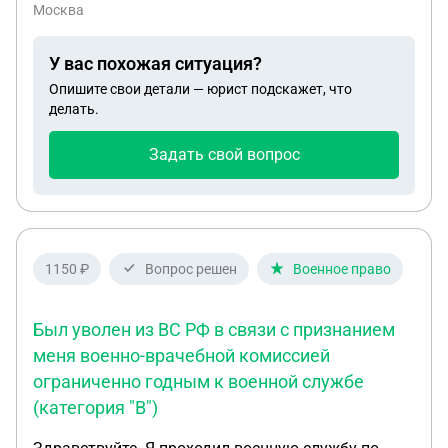
регистрации брака, вписать отца в свидетельство
Москва
о рождении и сменить фамилию, что для этого
необходимо?
У вас похожая ситуация?
Опишите свои детали — юрист подскажет, что
делать.
Задать свой вопрос
1150 ₽
Вопрос решен
Военное право
Был уволен из ВС РФ в связи с признанием
меня военно-врачебной комиссией
ограниченно годным к военной службе
(категория "В")