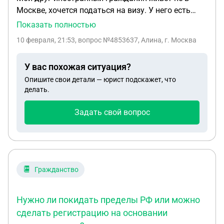
Москве, хочется податься на визу. У него есть
ВНЖ и получается, что паспорт иностранный и
Показать полностью
единственный нужно будет сдать в консульство
10 февраля, 21:53
, вопрос №4853637, Алина, г. Москва
Москвы. Сможет ли он с ВНЖ вернуться в свой
город? будут ли расспросы в аэропорте?
У вас похожая ситуация?
Опишите свои детали — юрист подскажет, что
делать.
Задать свой вопрос
Гражданство
Нужно ли покидать пределы РФ или можно
сделать регистрацию на основании