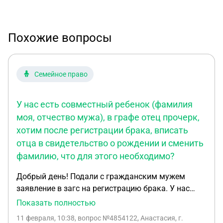
Похожие вопросы
Семейное право
У нас есть совместный ребенок (фамилия
моя, отчество мужа), в графе отец прочерк,
хотим после регистрации брака, вписать
отца в свидетельство о рождении и сменить
фамилию, что для этого необходимо?
Добрый день! Подали с гражданским мужем
заявление в загс на регистрацию брака. У нас
есть совместный ребенок (фамилия моя, отчество
Показать полностью
мужа), в графе отец прочерк, хотим после
11 февраля, 10:38
, вопрос №4854122, Анастасия, г.