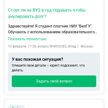
Стоит ли на ВУЗ в суд подавать чтобы
анулировать долг?
Здравствуйте! Я студент-платник НИУ "БелГУ".
Обучаюсь с использованием образовательного
кредита с господдержкой (ПАО Сбербанк). В
Показать полностью
сентябре 2025 года банк приостановил
10 февраля, 17:38
, вопрос №4853383, Влад, г. Москва
перечисление оплаты (68 000 руб.), так как
потребовалось дополнительное соглашение к
У вас похожая ситуация?
договору из-за изменения сроков обучения. У
Опишите свои детали — юрист подскажет, что
меня есть доказательства в виде скриншотов
делать.
переписок с заместителем директора института и
преподавателем по учебной работе (от сентября и
Задать свой вопрос
ноября 2025 г.). В переписках зафиксировано, что
я неоднократно просил выдать мне доп.
соглашение, но в МФЦ вуза мне в этом отказали,
заявив, что "такое никогда не выдавали". Из-за
этого оплата стала технически невозможной по