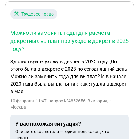
университета в суде? Обязан ли вуз отчислить
меня по почте, не требуя предварительной оплаты
Трудовое право
долга? Как мне правильно сформулировать
причину отчисления в заявлении, чтобы
защититься от взыскания денег в будущем?»
Можно ли заменить годы для расчета
Стоит ли на ВУЗ в суд подавать чтобы
декретных выплат при уходе в декрет в 2025
анулировать долг? Какие у меня шансы?
году?
Здравствуйте, ухожу в декрет в 2025 году. До
этого была в декрете с 2023 по сегодняшний день.
Можно ли заменить года для выплат? И в начале
2023 года была выплаты так как я ушла в декрет
в мае
10 февраля, 11:47
, вопрос №4852656, Виктория, г.
Москва
У вас похожая ситуация?
Опишите свои детали — юрист подскажет, что
делать.