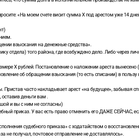
росите: «На моем счете висит сумма X под арестом уже 14 дне
нт)
нием.
щении взыскания на денежные средства».
ику отдела) того района, где возбуждено дело. Либо через ли
азмере X рублей. Постановление о наложении ареста вынесено (
новление об обращении взыскания (то есть списании) в пользу
. Пристав часто накладывает арест «на будущее», забывая сп
, оставив деньги вам .
ой и вы с ним не согласны)
дебный приказ. У вас есть право отменить его ДАЖЕ СЕЙЧАС, ес
сполнения судебного приказа» с ходатайством о восстановлен
за не получал, почтовое отправление не доставлялось».