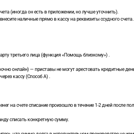
ета (иногда он есть в приложении, но лучше уточнить).
 внесите наличные прямо в кассу на реквизиты ссудного счета.
арту третьего лица (функция «Помощь близкому») .
срочно онлайн) — приставы не могут арестовать кредитные день
ерез кассу (Способ А) .
ег на счете списание произошло в течение 1-2 дней после пол
анду списать конкретную сумму.
бедитесь, что сумма долга в исполнительном производстве не из