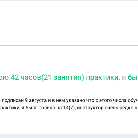
ю 42 часов(21 занятия) практики, я был
одписан 9 августа и в нем указано что с этого числа обуче
рактики, я была только на 14(7), инструктор очень редко 
января теория, 14 января практика), но за 2 недели прошл
 в гибдд успешно, 14 января не вышла на экзамен по практике, 
лько средств мне вернут, начали спрашивать: а возьмет ли
оторую хочу перейти, описывала всю ситуацию и сказали чт