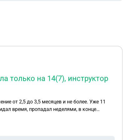
а только на 14(7), инструктор
ние от 2,5 до 3,5 месяцев и не более. Уже 11
кидал время, пропадал неделями, в конце
о 2 занятия, была записана на 5, 3 отменял за
тк не все часы откатаны обратилась в
 вас другая автошкола, если вы не закончили у
о да, можно написать у них заявление о