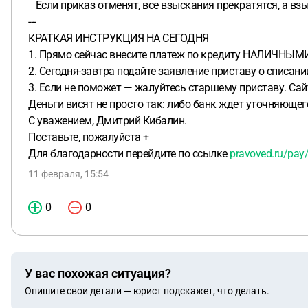
Если приказ отменят, все взыскания прекратятся, а взы
---
КРАТКАЯ ИНСТРУКЦИЯ НА СЕГОДНЯ
1. Прямо сейчас внесите платеж по кредиту НАЛИЧНЫМИ ч
2. Сегодня-завтра подайте заявление приставу о списании
3. Если не поможет — жалуйтесь старшему приставу. Сай
Деньги висят не просто так: либо банк ждет уточняющег
С уважением, Дмитрий Кибалин.
Поставьте, пожалуйста +
Для благодарности перейдите по ссылке
pravoved.ru/pay
11 февраля, 15:54
0
0
У вас похожая ситуация?
Опишите свои детали — юрист подскажет, что делать.