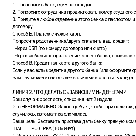
1. Позвоните в банк, где у вас кредит.
2. Попросите сотрудника продиктовать номер ссудного сч
3. Придите в любое отделение этого банка с паспортом и
договору .
Способ Б. Платёж с чужой карты
Попросите родственника/друга оплатить ваш кредит:
· Через СБП (по номеру договора или счета).
· Через мобильное приложение вашего банка, привязав к
Способ В. Кредитная карта другого банка
Если у вас есть кредитка другого банка (или оформите 
вам. Вы можете снять с неё наличные и оплатить кредит ч
---
ЛИНИЯ 2. ЧТО ДЕЛАТЬ С «ЗАВИСШИМИ» ДЕНЬГАМИ
Ваш случай: арест есть, списания нет 2 недели.
Это НЕНОРМАЛЬНО. Закон требует, чтобы при наличии ден
случилось, автоматика сломалась.
Ваша цель: Заставить пристава дать банку прямую ком
ШАГ 1. ПРОВЕРКА (10 минут)
1. Зайдите на сайт ФССП (fssp.gov.ru) или Госуслуги. У