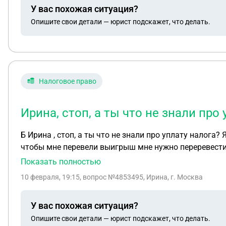
У вас похожая ситуация?
переводе. На следующий день пишут что сумма к возв
Опишите свои детали — юрист подскажет, что делать.
трудно поверить что 14 оставшихся часов практики+э
Налоговое право
Ирина, стоп, а ты что не знали про
Б Ирина , стоп, а ты что не знали про уплату налога? Я выиграла в телеграмм канале 400000 тыс руб мне сказали что банк поставил блок антифрод и для того
чтобы мне перевели выигрыш мне нужно переревести 
конвертации для перевода тебе. Нужно еще 2005 руб перевести одним
Показать полностью
скидываю и первую и вторую суммы . Она пишет что 
10 февраля, 19:15
, вопрос №4853495, Ирина, г. Москва
из-за низкой конвертации, третий перевод нужно буде
ответ по вашей заявке: В соответствие с законом «Сумма выигрышей и призов, полученных при проведении игр, конкурсов, викторин и розыгрышей, которые не
У вас похожая ситуация?
связаны с рекламой товаров, работ, услуг, облагаетс
Опишите свои детали — юрист подскажет, что делать.
процентов. Покупка лотерейного билета и ставка на т