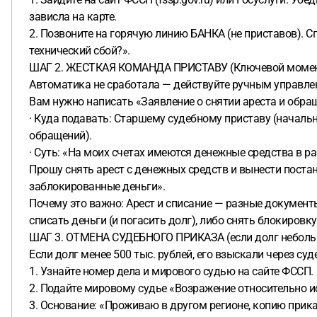
зависла на карте.
2. Позвоните на горячую линию БАНКА (не приставов). Сп
технический сбой?».
ШАГ 2. ЖЕСТКАЯ КОМАНДА ПРИСТАВУ (Ключевой моме
Автоматика не сработала — действуйте ручным управле
Вам нужно написать «Заявление о снятии ареста и обра
· Куда подавать: Старшему судебному приставу (начальн
обращений).
· Суть: «На моих счетах имеются денежные средства в р
Прошу снять арест с денежных средств и вынести поста
заблокированные деньги».
Почему это важно: Арест и списание — разные документы
списать деньги (и погасить долг), либо снять блокировку
ШАГ 3. ОТМЕНА СУДЕБНОГО ПРИКАЗА (если долг небольш
Если долг менее 500 тыс. рублей, его взыскали через су
1. Узнайте номер дела и мирового судью на сайте ФССП.
2. Подайте мировому судье «Возражение относительно и
3. Основание: «Проживаю в другом регионе, копию прика