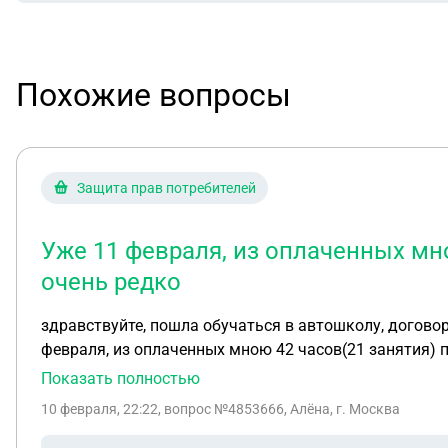
Похожие вопросы
Защита прав потребителей
Уже 11 февраля, из оплаченных мно
очень редко
здравствуйте, пошла обучаться в автошколу, договор п
февраля, из оплаченных мною 42 часов(21 занятия) п
декабря пообещал что успеем к экзаменам в гибдд(13 
Показать полностью
час, не всегда указывая причину, сдала 13 января теорию
10 февраля, 22:22
, вопрос №4853666, Алёна, г. Москва
автошколу с желанием перейти в другую и узнать ско
нас, вы выйдете только со справкой. Автошколе, в к