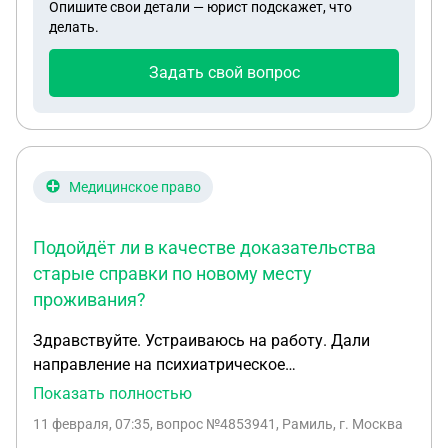
Опишите свои детали — юрист подскажет, что
делать.
Задать свой вопрос
Медицинское право
Подойдёт ли в качестве доказательства
старые справки по новому месту
проживания?
Здравствуйте. Устраиваюсь на работу. Дали
направление на психиатрическое
освидетельствование. Обратился в регистратуру,
Показать полностью
объяснил девушке, которая оформляет
11 февраля, 07:35
, вопрос №4853941, Рамиль, г. Москва
документы, что хочу только узнать стоимость