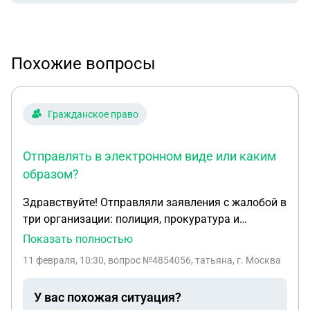
Похожие вопросы
Гражданское право
Отправлять в электронном виде или каким
образом?
Здравствуйте! Отправляли заявления с жалобой в
три организации: полиция, прокуратура и
росгвардия заказными письмами почтой россии.
Показать полностью
Вот уже почти месяц все три письма лежат на
11 февраля, 10:30
, вопрос №4854056, татьяна, г. Москва
почте их никто не забирает, и, видимо, не заберет.
Вопрос: как быть в этой ситуации? отправлять в
У вас похожая ситуация?
электронном виде или каким образом?