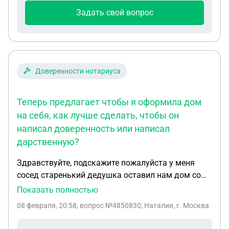
Задать свой вопрос
Доверенности нотариуса
Теперь предлагает чтобы я оформила дом
на себя, как лучше сделать, чтобы он
написал доверенность или написал
дарственную?
Здравствуйте, подскажите пожалуйста у меня
сосед старенький дедушка оставил нам дом со
всеми документами сам уехал в другую область.
Показать полностью
Теперь предлагает чтобы я оформила дом на
08 февраля, 20:58
, вопрос №4850830, Наталия, г. Москва
себя, как лучше сделать, чтобы он написал
доверенность или написал дарственную?