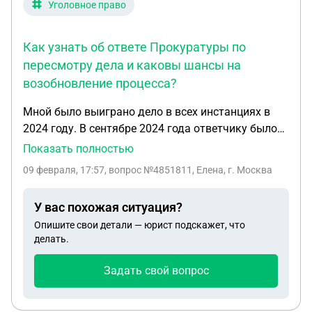
Уголовное право
Как узнать об ответе Прокуратуры по
пересмотру дела и каковы шансы на
возобновление процесса?
Мной было выиграно дело в всех инстанциях в
2024 году. В сентябре 2024 года ответчику было
также отказано в рассмотрении дела в
Показать полностью
Верховном суде. Теперь ответчик зашел через
09 февраля, 17:57
, вопрос №4851811, Елена, г. Москва
Прокуратуру. подал туда заявление в конце 2024
года. Так как заявление написано на продавца
У вас похожая ситуация?
квартиры, которой я сейчас владею по праву
Опишите свои детали — юрист подскажет, что
покупки ее 2011 году, то я не могу выяснить был
делать.
ли окончательный отказ в Прокуратуре. Как я
понимаю у ответчика еще есть шанс возобновить
Задать свой вопрос
дело, если вступит Генеральный прокурор. Как
мне выяснить был ли отказ от Ген Прокуратуры, и