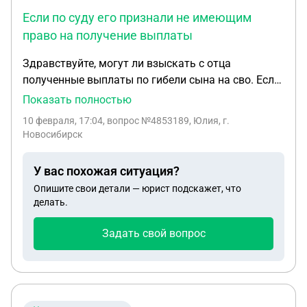
Если по суду его признали не имеющим
право на получение выплаты
Здравствуйте, могут ли взыскать с отца
полученные выплаты по гибели сына на сво. Если
по суду его признали не имеющим право на
Показать полностью
получение выплаты. Но деньги пришли до
10 февраля, 17:04
, вопрос №4853189, Юлия, г.
решения суда. Отец инвалид социальной пенсии.
Новосибирск
У вас похожая ситуация?
Опишите свои детали — юрист подскажет, что
делать.
Задать свой вопрос