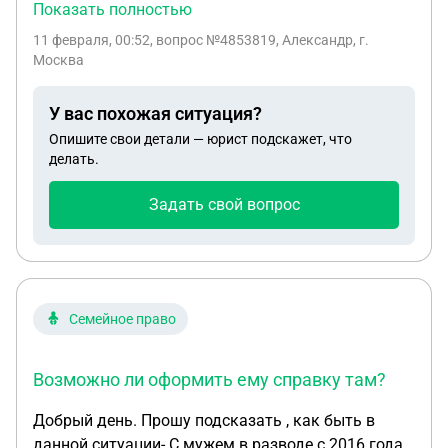
выплат и социальных и всех остальных(имелось
Показать полностью
веду что его отца решили в мою пользу) могу ли я
11 февраля, 00:52
, вопрос №4853819, Александр, г.
получить удостоверение члена ветерана боевых
Москва
действий.Могу ли если с братом проживали по
одному адресу оформить пособие или нет 33
У вас похожая ситуация?
Опишите свои детали — юрист подскажет, что
делать.
Задать свой вопрос
Семейное право
Возможно ли оформить ему справку там?
Добрый день. Прошу подсказать , как быть в
данной ситуации- С мужем в разводе с 2016 года ,