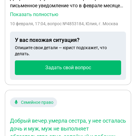
письменное уведомление что в феврале месяце
будут проводить проверку по газовому счётчику
Показать полностью
но дата не указана .Пломбирование и снятие
10 февраля, 17:04
, вопрос №4853184, Юлия, г. Москва
показаний ,я работаю каждый день и муж тоже
что если они придут а нас не будет дома ,могут ли
У вас похожая ситуация?
выписать штраф ?
Опишите свои детали — юрист подскажет, что
делать.
Задать свой вопрос
Семейное право
Добрый вечер.умерла сестра, у нее осталась
дочь и муж, муж не выполняет