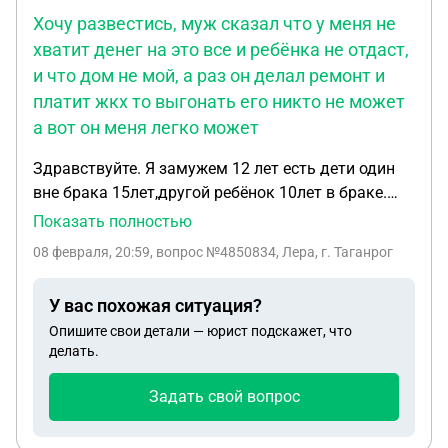
Хочу развестись, муж сказал что у меня не
хватит денег на это все и ребёнка не отдаст,
и что дом не мой, а раз он делал ремонт и
платит жкх то выгонать его никто не может
а вот он меня легко может
Здравствуйте. Я замужем 12 лет есть дети один
вне брака 15лет,другой ребёнок 10лет в браке.
Дом моего отца, я прописана с детьми муж нет.
Показать полностью
Хочу развестись получаю пенсию по
08 февраля, 20:59
, вопрос №4850834, Лера, г. Таганрог
инвалидности 3 группы, не работаю. Детские не
получаю много лет. Хочу развестись, муж сказал
У вас похожая ситуация?
что у меня не хватит денег на это все и ребёнка не
Опишите свои детали — юрист подскажет, что
отдаст, и что дом не мой, а раз он делал ремонт и
делать.
платит жкх то выгонать его никто не может а вот
он меня легко может
Задать свой вопрос