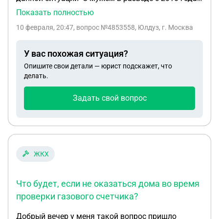
официально алиментов не получаю . Для
Показать полностью
оформления детского пособия, нужна справка
10 февраля, 20:47
, вопрос №4853558, Юлдуз, г. Москва
заверенная нотариусом, о том что , он
выплачивает алименты в размере некоторой
У вас похожая ситуация?
суммы. Проблема в том что , бывший муж
Опишите свои детали — юрист подскажет, что
проживает за границей , а именно в Турции .
делать.
Возможно ли оформить ему справку там ? Или
нужно прислать какой либо документ сюда в
Задать свой вопрос
Россию , подтверждающий что он не против , и я,
уже сама оформлю у нотариуса на месте
прописки?
ЖКХ
Что будет, если не оказаться дома во время
проверки газового счетчика?
Добрый вечер у меня такой вопрос пришло