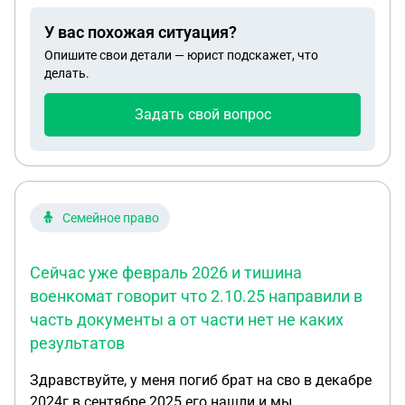
с 01.01.2026 более не положены выплаты
У вас похожая ситуация?
мобилизованным за исключением четырёхсот
Опишите свои детали — юрист подскажет, что
тысяч, кто-то говорит что она положена, и
делать.
материальная и региональная и т.д. и т.п.
Задать свой вопрос
Семейное право
Сейчас уже февраль 2026 и тишина
военкомат говорит что 2.10.25 направили в
часть документы а от части нет не каких
результатов
Здравствуйте, у меня погиб брат на сво в декабре
2024г в сентябре 2025 его нашли и мы