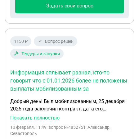
безопасности. Где-то уже 2 месяца почти. Так нам
Задать свой вопрос
говорит администрация. Хотелось бы знать
сколько должна длиться эта проверка и можно
ли запросом отправить документы обратно
1150 ₽
Вопрос решен
Тендеры и закупки
Информация сплывает разная, кто-то
говорит что с 01.01.2026 более не положены
выплаты мобилизованным за
Добрый день! Был мобилизованным, 25 декабря
2025 года заключил контракт, дата его
окончания 01.01.2027г. На сегодняшний день
Показать полностью
нахожусь в Крыму при части. С уважением прошу
10 февраля, 11:49
, вопрос №4852751, Александр,
Вас разъяснить все положенные мне выплаты.
Севастополь
Информация сплывает разная, кто-то говорит что