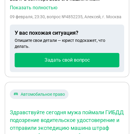
похоронили. подали документы в военкомат.
Показать полностью
сейчас уже февраль 2026 и тишина военкомат
09 февраля, 23:30
, вопрос №4852235, Алексей, г. Москва
говорит что 2.10.25 направили в часть документы
а от части нет не каких результатов
У вас похожая ситуация?
Опишите свои детали — юрист подскажет, что
делать.
Задать свой вопрос
Автомобильное право
Здравствуйте сегодня мужа поймали ГИБДД
подозрение водительское удостоверение и
отправили экспедицию машина штраф