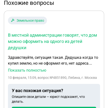
Похожие вопросы
Земельное право
В местной администрации говорят, что дом
можно оформить на одного из детей
дедушки
Здравствуйте, ситуация такая. Дедушка когда то
купил землю, но не оформил его, нет адреса.
Дедушка умер, мы хотим оформить
Показать полностью
землю,поскольку строим там дом. В местной
10 февраля, 15:09
, вопрос №4851890, Лябина, г. Москва
администрации говорят ,что дом можно
оформить на одного из детей дедушки. Для этого
У вас похожая ситуация?
нам нужны документы о земельном участке. А
Опишите свои детали — юрист подскажет, что
документы ,которые были в местной
делать.
администрации на проверке в отделе