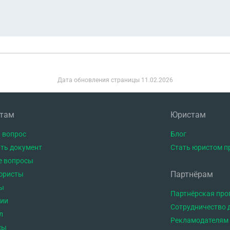
Дата обновления страницы
11.02.2026
нтам
Юристам
 вопрос
Блог
ть документ
Стать юристом п
е вопросы
Партнёрам
юристы
ы
Партнёрская пр
тии
Сотрудничество 
л
Рекламодателям
сы