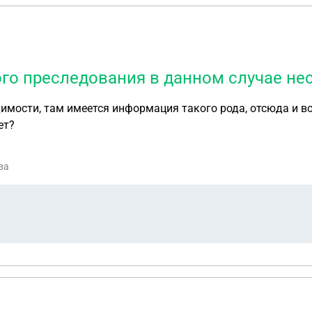
го преследования в данном случае не
еется информация такого рода, отсюда и вопрос. Является ли прекращение уг
ет?
ва