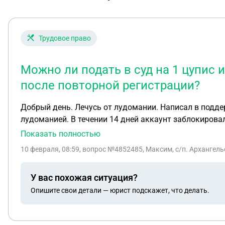
Трудовое право
Можно ли подать в суд на 1 цупис
после повторной регистрации?
Добрый день. Лечусь от лудомании. Написал в подде
лудоманией. В течении 14 дней аккаунт заблокировал
подтвердив свои данные через госуслуги. Можно ли 
Показать полностью
регистрации?
10 февраля, 08:59
, вопрос №4852485, Максим, с/п. Архангель
У вас похожая ситуация?
Опишите свои детали — юрист подскажет, что делать.