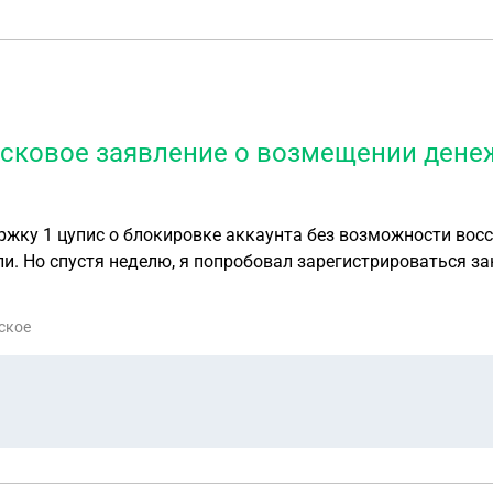
 исковое заявление о возмещении дене
ржку 1 цупис о блокировке аккаунта без возможности восс
и. Но спустя неделю, я попробовал зарегистрироваться зан
подать в суд на 1 цупис исковое заявление о возмещении 
ское