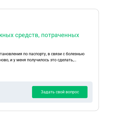
жных средств, потраченных
тановления по паспорту, в связи с болезнью
ово, и у меня получилось это сделать,
денежных средств, потраченных после повторной
Задать свой вопрос