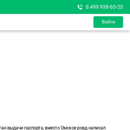
8 499 938-65-20
Войти
рган выдачи паспорта, вместо Омское ровд написал