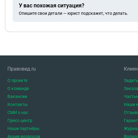
У вас похожая ситуация?
Опишите свои детали — юрист подскажет, что делать.
Правовед.ru
Клие
О проекте
Задать
О команде
Заказа
Вакансии
Часты
Контакты
Наши 
СМИ о нас
Отзыв
Пресс-центр
Гаран
Наши партнёры
Журна
Архив вопросов
Вопро