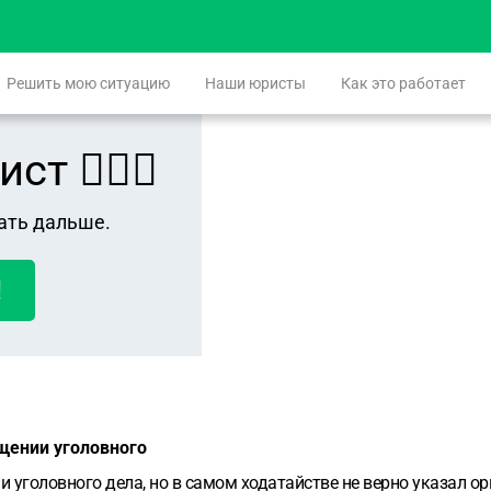
Решить мою ситуацию
Наши юристы
Как это работает
 👨🏻‍⚖️
ать дальше.
!
щении уголовного
 уголовного дела, но в самом ходатайстве не верно указал о