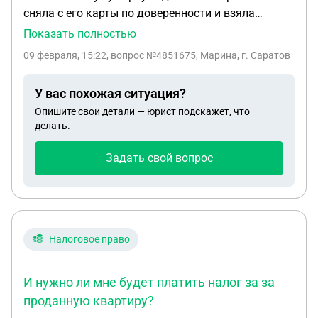
сняла с его карты по доверенности и взяла
ипотеку но квартиру оформила на маму свою ,, а
Показать полностью
деньги которые она сняла были за ранение на
09 февраля, 15:22
, вопрос №4851675, Марина, г. Саратов
сво.. Он говорит что они договорились что ему
она возьмёт ипотеку на него оформит а она
У вас похожая ситуация?
оформила на маму свою... Как ему вернуть эти
Опишите свои детали — юрист подскажет, что
деньги
делать.
Задать свой вопрос
Налоговое право
И нужно ли мне будет платить налог за за
проданную квартиру?