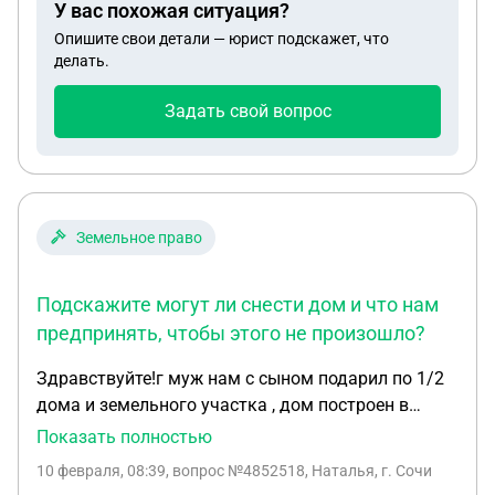
У вас похожая ситуация?
что деталь износилась и неисправна, вообще не
Опишите свои детали — юрист подскажет, что
факт что произвели всю необходимую
делать.
диагностику. Ремонт стоил немалую сумму.
Нужна помощь в составлении досудебной
Задать свой вопрос
претензии
Земельное право
Подскажите могут ли снести дом и что нам
предпринять, чтобы этого не произошло?
Здравствуйте!г муж нам с сыном подарил по 1/2
дома и земельного участка , дом построен в
2011г и оформлен по дачной амнистии ,
Показать полностью
разрешение не брали . В 2026 г администрация
10 февраля, 08:39
, вопрос №4852518, Наталья, г. Сочи
подала иск о признании дома самовольной