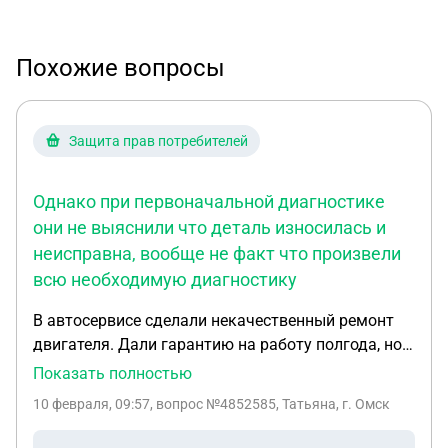
Похожие вопросы
Защита прав потребителей
Однако при первоначальной диагностике
они не выяснили что деталь износилась и
неисправна, вообще не факт что произвели
всю необходимую диагностику
В автосервисе сделали некачественный ремонт
двигателя. Дали гарантию на работу полгода, но
неисправность не исчезала и усугубилась. В
Показать полностью
сервисе говорят что это не их проблемы и это
10 февраля, 09:57
, вопрос №4852585, Татьяна, г. Омск
естественный износ детали. Однако при
первоначальной диагностике они не выяснили