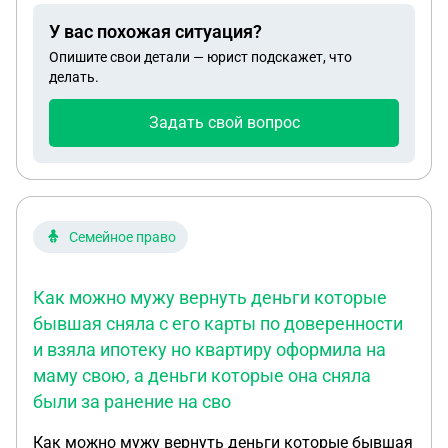
постройкой т.к нет разрешение на строительство
У вас похожая ситуация?
и дом превышает коэффициент застройки . Дом
Опишите свои детали — юрист подскажет, что
площадью 359м2 изначально оформлялся по
делать.
этим размерам , не увеличивался , высота 11.4 ,
этажность -3. Это наше единственное жилье . На
Задать свой вопрос
участке еще имеются некапитальное строение
навес , который немного заходит на землю
администрации в следствии этого начались иски .
Подскажите могут ли снести дом и что нам
предпринять , чтобы этого не произошло ?
Семейное право
Как можно мужу вернуть деньги которые
бывшая сняла с его карты по доверенности
и взяла ипотеку но квартиру оформила на
маму свою, а деньги которые она сняла
были за ранение на сво
Как можно мужу вернуть деньги которые бывшая