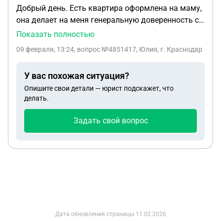
Добрый день. Есть квартира оформлена на маму,
она делает на меня генеральную доверенность с
полным правом распоряжения недвижимостью и
Показать полностью
средствами после продажи. Могу ли я свободно
09 февраля, 13:24
, вопрос №4851417, Юлия, г. Краснодар
купить и оформить на себя недвижимость или
использовать данные средства на
У вас похожая ситуация?
первоначальный внос по ипотеке. И нужно ли мне
Опишите свои детали — юрист подскажет, что
будет платить налог за за проданную квартиру ? (
делать.
срок владения более 5ти лет)
Задать свой вопрос
Дата обновления страницы
11.02.2026