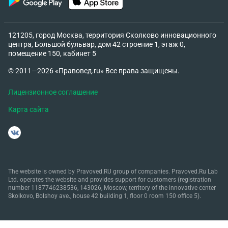
121205, город Москва, территория Сколково инновационного
центра, Большой бульвар, дом 42 строение 1, этаж 0,
помещение 150, кабинет 5
© 2011—2026 «Правовед.ru» Все права защищены.
Лицензионное соглашение
Карта сайта
The website is owned by Pravoved.RU group of companies. Pravoved.Ru Lab
Ltd. operates the website and provides support for customers (registration
number 1187746238536, 143026, Moscow, territory of the innovative center
Skolkovo, Bolshoy ave., house 42 building 1, floor 0 room 150 office 5).