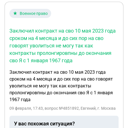
невозможно. Что когда я проходила регистрацию
запросили - Денег у компании нет, существовало
я соглашалась с офертой и прочее. Скрин
за счет займов директора, проект не пошел -
Военное право
прикрепляю. И я не знаю что мне теперь делать.
Оборудование продавать своими силами долго и
Он говорит о том, что если я не закрою счет и не
выходов на покупателей нет особо - ооо числится
отменю плечо- мои счета будут арестованы,буду
Заключил контракт на сво 10 мая 2023 года
в спб, оборудование в Москве на складе Вопросы
выплачивать кредитное плечо потом вручную.и
сроком на 4 месяца и до сих пор на сво
1) Насколько возможно так расплатится с
что долг может стать миллионам. И прочее. Мне
говорят уволиться не могу так как
приставами, какие действия даьше. Сколько это
очень страшно. Это правда? Или это
контракты пролонгировпны до окончания
все длится? 2) если имущество компании
манипуляция?? Что мне теперь делать?
сво Я с 1 января 1967 года
покрывает гипотетически долг, не возьмутся ли
приставы на недвижимость или квартиру Физ
Заключил контракт на сво 10 мая 2023 года
лица (директора) 3) сколько примерно будут
сроком на 4 месяца и до сих пор на сво говорят
стоить услуги адвоката, который бы помог с этим
уволиться не могу так как контракты
(общался с приставами, урегулирование
пролонгировпны до окончания сво Я с 1 января
вопросов, чтобы было все по закону и не сделать
1967 года
не то)
09 февраля, 17:43
, вопрос №4851892, Евгений, г. Москва
У вас похожая ситуация?