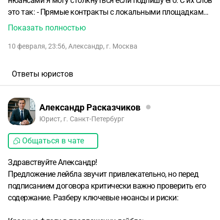
нюансами я могу столкнуться если подпишу его.
С их слов
это так:
- Прямые контракты с локальными площадками
ВК, Яндекс, Звук и тд
Отсутствует комиссия и артист
Показать полностью
больше зарабатывает
- Наши синхронизации поднимают
10 февраля, 23:56
,
Александр
,
г. Москва
треки в чарты
- Собираем авторские во ВСЁМ мире
-
Делаем отличное промо на цифровых площадках
-
Большой отдел маркетинга. Все задействованы по
Ответы юристов
артисту.
Готовы подписать, а так же развивать вас.
Планируем работать с вами долго и продуктивно.
по
условиям,
-ставка 70/30
-договор
-высокая промо
Александр Расказчиков
поддержка
Юрист, г. Санкт-Петербург
Общаться в чате
Здравствуйте Александр!
Предложение лейбла звучит привлекательно, но перед
подписанием договора критически важно проверить его
содержание. Разберу ключевые нюансы и риски: