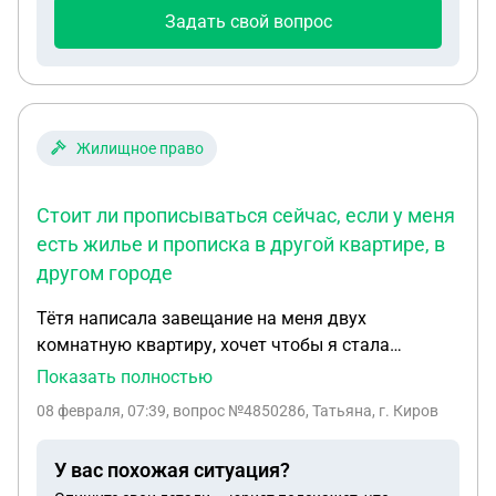
Задать свой вопрос
Жилищное право
Стоит ли прописываться сейчас, если у меня
есть жилье и прописка в другой квартире, в
другом городе
Тётя написала завещание на меня двух
комнатную квартиру, хочет чтобы я стала
собственником жилья сейчас, при её жизни. Стоит
Показать полностью
ли прописываться сейчас, если у меня есть жилье
08 февраля, 07:39
, вопрос №4850286, Татьяна, г. Киров
и прописка в другой квартире, в другом городе.
Какая выгода мне от этого?
У вас похожая ситуация?