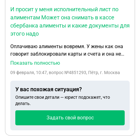
И просит у меня исполнительный лист по
алиментам Может она снимать в кассе
сбербанка алименты и какие документы для
этого надо
Оплачиваю алименты вовремя. У жены как она
говорит заблокировали карты и счета и она не
может пользоваться алиментам. И просит у меня
Показать полностью
исполнительный лист по алиментам Может она
09 февраля, 10:47
, вопрос №4851293, Пётр, г. Москва
снимать в кассе сбербанка алименты и какие
документы для этого надо.
У вас похожая ситуация?
Опишите свои детали — юрист подскажет, что
делать.
Задать свой вопрос