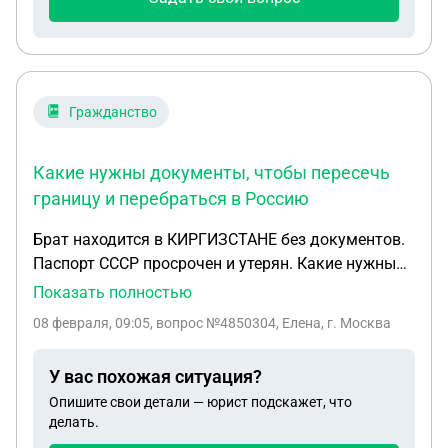
Гражданство
Какие нужны документы, чтобы пересечь
границу и перебраться в Россию
Брат находится в КИРГИЗСТАНЕ без документов.
Паспорт СССР просрочен и утерян. Какие нужны
документы,чтобы пересечь границу и
Показать полностью
перебраться в Россию. Можем ли мы , сёстры,
08 февраля, 09:05
, вопрос №4850304, Елена, г. Москва
взять справку в паспортном о том , что он
получал паспорт в РСФСР и поможет ли нам эта
У вас похожая ситуация?
справка
Опишите свои детали — юрист подскажет, что
делать.