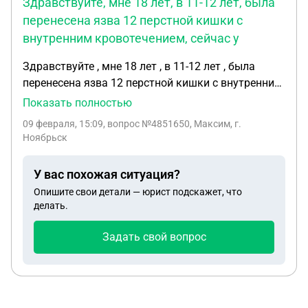
Здравствуйте, мне 18 лет, в 11-12 лет, была
перенесена язва 12 перстной кишки с
внутренним кровотечением, сейчас у
Здравствуйте , мне 18 лет , в 11-12 лет , была
перенесена язва 12 перстной кишки с внутренним
кровотечением , сейчас у меня гастрит , рубцы и
Показать полностью
деформация привратника , все есть , по
09 февраля, 15:09
, вопрос №4851650, Максим, г.
документам все есть , болезнь хроническая , меня
Ноябрьск
не должны забрать тк болезнь достаточно
серьезная , они говорят сейчас ее нету , тогда все
У вас похожая ситуация?
ок , годен , но в армии может случится рецидив
Опишите свои детали — юрист подскажет, что
выписок 6-7 , 2 из них с реанимации , остальные
делать.
либо с абострением или на обследовании
Задать свой вопрос