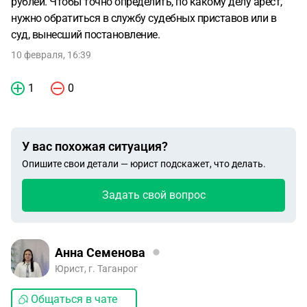
рублей. Чтобы точно определить, по какому делу арест,
№3/6-4/2026 от 19.01.26. Остаток долга: 18 123р.
нужно обратиться в службу судебных приставов или в
Причина: Постановление в рамках уголовного дела. как
суд, вынесший постановление.
узнать по какому делу это? Точно ли по этому?
10 февраля, 16:39
1
0
У вас похожая ситуация?
Опишите свои детали — юрист подскажет, что делать.
Задать свой вопрос
Анна Семенова
Юрист, г. Таганрог
Общаться в чате