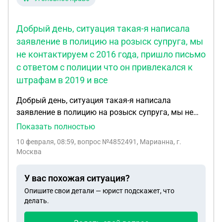
Добрый день, ситуация такая-я написала
заявление в полицию на розыск супруга, мы
не контактируем с 2016 года, пришло письмо
с ответом с полиции что он привлекался к
штрафам в 2019 и все
Добрый день, ситуация такая-я написала
заявление в полицию на розыск супруга, мы не
контактируем с 2016 года, пришло письмо с
Показать полностью
ответом с полиции что он привлекался к
10 февраля, 08:59
, вопрос №4852491, Марианна, г.
штрафам в 2019 и все! Что мне делать дальше? В
Москва
прокуратуру идти?
У вас похожая ситуация?
Опишите свои детали — юрист подскажет, что
делать.