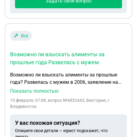
Задать свой вопрос
Все
Возможно ли взыскать алименты за
прошлые года Развелась с мужем
Возможно ли взыскать алименты за прошлые
года? Развелась с мужем в 2006, заявление на
алименты подала в 2010, суд присудил 5 тысяч он
Показать полностью
платил но не всегда документами никак не
10 февраля, 07:08
, вопрос №4852443, Виктория, г.
подтверждено чеков и расписок нет. Хочу
Владивосток
взыскать за период с 2006 по 2010, возможно ли
это? Сейчас ребенку 20 лет, но отец в жизни никак
У вас похожая ситуация?
не учавствовал Что вообще можно сделать в
Опишите свои детали — юрист подскажет, что
данном случае?
делать.