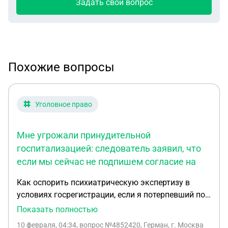
Задать свой вопрос
Похожие вопросы
Уголовное право
Мне угрожали принудительной
госпитализацией: следователь заявил, что
если мы сейчас не подпишем согласие на
Как оспорить психиатрическую экспертизу в
условиях госрегистрации, если я потерпевший по
делу о сексуальном насилии? Я являюсь
Показать полностью
потерпевшим по уголовному делу о сексуальном
10 февраля, 04:34
, вопрос №4852420, Герман, г. Москва