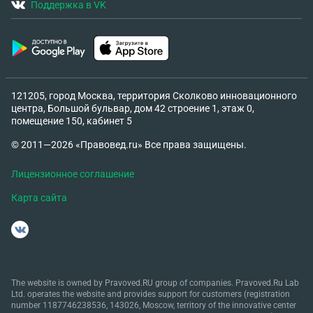
Поддержка в VK
дверь на балкон, снесена стена между кухней и
комнатой) — БТИ/техпаспорт пока не оформлял.
5) Доказательства/материалы Есть видео 4–5
летней давности, записанное матерью, где отец
оскорбляет мать и ребёнка. Есть переписка/
121205, город Москва, территория Сколково инновационного
сообщения в мессенджере (давление, требования
центра, Большой бульвар, дом 42 строение 1, этаж 0,
“вещи подготовил” и т.п.). Есть 2 аудиозаписи
помещение 150, кабинет 5
разговоров (и расшифровки). Готов предоставить
© 2011—2026 «Правовед.ru» Все права защищены.
всё по запросу. 6) Вопросы к вам (что мне нужно)
Прошу оценить и дать план действий по двум
Лицензионное соглашение
блокам — до вступления в наследство и после: A.
Карта сайта
Доступ отца в квартиру / “вселение через
ребёнка” Есть ли у отца законное основание
требовать доступ/ключи/проживание в квартире,
если он: не собственник, не зарегистрирован в
квартире; ребёнок будет собственником 1/2 доли
и зарегистрирован в квартире, но фактически
The website is owned by Pravoved.RU group of companies. Pravoved.Ru Lab
Ltd. operates the website and provides support for customers (registration
живёт с отцом; судебного решения о месте
number 1187746238536, 143026, Moscow, territory of the innovative center