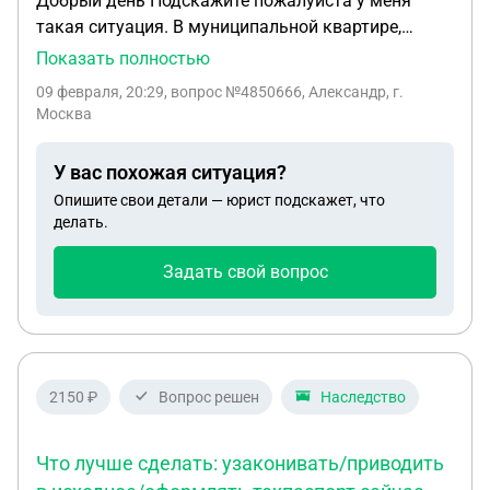
Добрый день Подскажите пожалуйста у меня
такая ситуация. В муниципальной квартире,
прописаны я и двое моих детей,+ брат по папиной
Показать полностью
линии. Я хочу начать раздел имущества,отец и
09 февраля, 20:29
, вопрос №4850666, Александр, г.
бабушка умерли кто был тут прописаны. Бабушка
Москва
была главным квартиросъёмщик ( по договору
социального найма) Скажите пожалуйста,какие у
У вас похожая ситуация?
меня могут быть действия? Насколько больше у
Опишите свои детали — юрист подскажет, что
меня сейчас прав учитывая что дети тут мои
делать.
прописаны. Как мне осуществить приватизацию,
без согласия брата, какие вообще у меня шансы
Задать свой вопрос
на раздел имущества?
2150 ₽
Вопрос решен
Наследство
Что лучше сделать: узаконивать/приводить