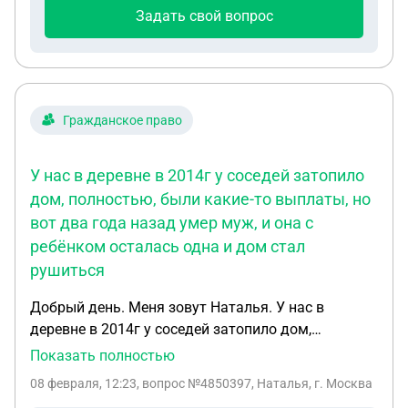
Задать свой вопрос
Гражданское право
У нас в деревне в 2014г у соседей затопило
дом, полностью, были какие-то выплаты, но
вот два года назад умер муж, и она с
ребёнком осталась одна и дом стал
рушиться
Добрый день. Меня зовут Наталья. У нас в
деревне в 2014г у соседей затопило дом,
полностью, были какие-то выплаты, но вот два
Показать полностью
года назад умер муж, и она с ребёнком осталась
08 февраля, 12:23
, вопрос №4850397, Наталья, г. Москва
одна и дом стал рушиться. Подскажите образец