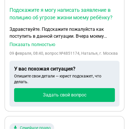
Подскажите я могу написать заявление в
полицию об угрозе жизни моему ребёнку?
Здравствуйте. Подскажите пожалуйста как
поступить в данной ситуации. Вчера моему
ребёнку утром пришли смс с неизвестного номера
Показать полностью
. Писал мальчик и назначал встречу с целью
09 февраля, 08:40
, вопрос №4851174, Наталья, г. Москва
разборки , якобы его попросил друг . В смс не
было видимых угроз, но было написано о том что
У вас похожая ситуация?
он возьмёт с собой нож. На в встречу с этим
Опишите свои детали — юрист подскажет, что
неизвестным я пошла с сыном , дабы
делать.
зафиксировать фото этого несовершеннолетнего.
С собой он взял биту. На вид ему лет 13-15 свое
Задать свой вопрос
имя он так и не назвал и конкретно что хотел
сделать тоже . Я сказала что пойду к родителям
этого Леши и проведу беседу и напишу заявление
в полицию. В этот день я поговорила с одним из
родителей этого Леши который попросил
Семейное право