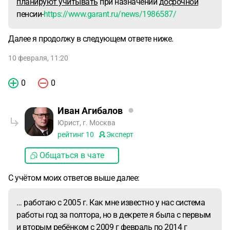
планируют учитывать
при назначении
досрочной
пенсии-
https://www.garant.ru/news/1986587/
Далее я продолжу в следующем ответе ниже.
10 февраля, 11:20
0
0
Иван Агибалов
Юрист, г. Москва
рейтинг
10
Эксперт
Общаться в чате
С учётом моих ответов выше далее:
… работаю с 2005 г. Как мне известно у нас система
работы год за полтора, но в декрете я была с первым
и вторым ребёнком с 2009 г февраль по 2014 г