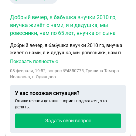
неизвестного мне несовершеннолетнего
мальчишки . На что мне было сказано, что это же
Добрый вечер, я бабушка внучки 2010 гр,
не Леша угрожал , а якобы какой-то друг.
внучка живёт с нами, я и дедушка, мы
Подскажите я могу написать заявление в
ровесники, нам по 65 лет, внучка от сына
полицию об угрозе жизни моему ребёнку?
Добрый вечер, я бабушка внучки 2010 гр, внучка
живёт с нами, я и дедушка, мы ровесники, нам по
65 лет, внучка от сына ему 42,он проживает с
Показать полностью
другой семьёй в соседнем доме, сын и его дочка
08 февраля, 19:52
, вопрос №4850775, Тришина Тамара
видятся редко мама тоже живёт своей жизнью
Ивановна, г. Одинцово
рядом, такая история, вроде как есть родители, но
их и нет, но когда папе что-то не понравится в
У вас похожая ситуация?
поведении ребёнка он начинает её оскорблять
Опишите свои детали — юрист подскажет, что
нецензурной бранью, ребёнок очень ранимый, по
делать.
факту и ни делала ничего плохого как сейчас
девочки могут потанцевать где-то в тц, ни кого
Задать свой вопрос
при этом не задевает, но папе это не понравилось
и начинается оскорблять, я как мама этого