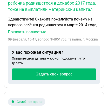
ребёнка родившегося в декабре 2017 года,
тоже не выплатили материнский капитал
Здравствуйте! Скажите пожалуйста почему на
первого ребёнка родившегося в марте 2014 года,
не дали материнский капитал и на второго
Показать полностью
ребёнка родившегося в декабре 2017 года, тоже
09 февраля, 15:47
, вопрос №4851708, Татьяна, г. Москва
не выплатили материнский капитал. Спасибо.
У вас похожая ситуация?
Опишите свои детали — юрист подскажет, что
делать.
Задать свой вопрос
Семейное право