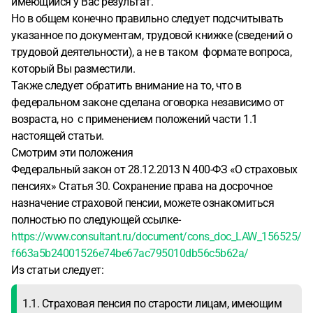
имеющийся у Вас результат.
Но в общем конечно правильно следует подсчитывать
указанное по документам, трудовой книжке (сведений о
трудовой деятельности), а не в таком формате вопроса,
который Вы разместили.
Также следует обратить внимание на то, что в
федеральном законе сделана оговорка независимо от
возраста, но с применением положений части 1.1
настоящей статьи.
Смотрим эти положения
Федеральный закон от 28.12.2013 N 400-ФЗ «О страховых
пенсиях» Статья 30. Сохранение права на досрочное
назначение страховой пенсии, можете ознакомиться
полностью по следующей ссылке-
https://www.consultant.ru/document/cons_doc_LAW_156525/
f663a5b24001526e74be67ac795010db56c5b62a/
Из статьи следует:
1.1. Страховая пенсия по старости лицам, имеющим