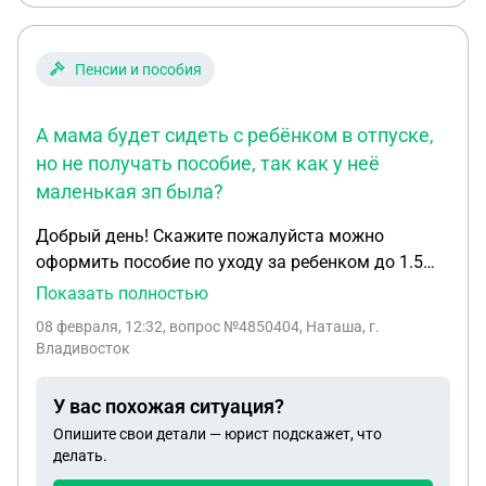
сыночка, хочу привлечь его к ответственности,
чтобы ему было не повпдно и за ребёнка обидно,
учиться хорошо, родителей не видит и вот такое
Пенсии и пособия
отношение, к сожалению не в первой, посоветуй
пож куда мне обратиться, деньги в виде
А мама будет сидеть с ребёнком в отпуске,
алиментов платит ежемесячно 10.000тр,смех
но не получать пособие, так как у неё
маленькая зп была?
Добрый день! Скажите пожалуйста можно
оформить пособие по уходу за ребенком до 1.5
лет на дедушку, но он будет работать. А мама
Показать полностью
будет сидеть с ребёнком в отпуске, но не
08 февраля, 12:32
, вопрос №4850404, Наташа, г.
получать пособие, так как у неё маленькая зп
Владивосток
была?
У вас похожая ситуация?
Опишите свои детали — юрист подскажет, что
делать.