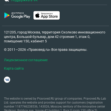
Поддержка в VK
121205, город Москва, территория Сколково инновационного
центра, Большой бульвар, дом 42 строение 1, этаж 0,
помещение 150, кабинет 5
© 2011—2026 «Правовед.ru» Все права защищены.
Лицензионное соглашение
Карта сайта
The website is owned by Pravoved.RU group of companies. Pravoved.Ru Lab
Ltd. operates the website and provides support for customers (registration
number 1187746238536, 143026, Moscow, territory of the innovative center
Skolkovo, Bolshoy ave., house 42 building 1, floor 0 room 150 office 5).