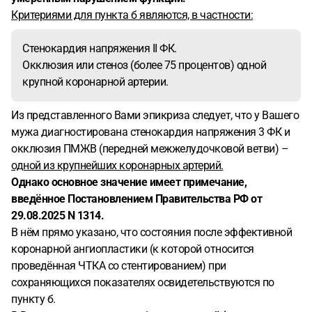
Критериями для пункта б являются, в частности:
Стенокардия напряжения II ФК.
Окклюзия или стеноз (более 75 процентов) одной
крупной коронарной артерии.
Из представленного Вами эпикриза следует, что у Вашего
мужа диагностирована стенокардия напряжения 3 ФК и
окклюзия ПМЖВ (передней межжелудочковой ветви) –
одной из крупнейших коронарных артерий.
Однако основное значение имеет примечание,
введённое Постановлением Правительства РФ от
29.08.2025 N 1314.
В нём прямо указано, что состояния после эффективной
коронарной ангиопластики (к которой относится
проведённая ЧТКА со стентированием) при
сохраняющихся показателях освидетельствуются по
пункту б.