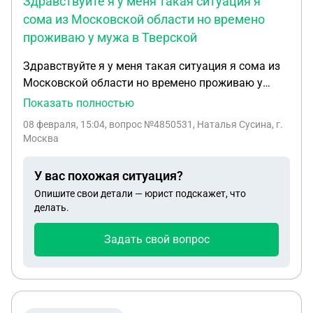
Здравствуйте я у меня такая ситуация я
сома из Московской области но времено
проживаю у мужа в Тверской
Здравствуйте я у меня такая ситуация я сома из
Московской области но времено проживаю у
мужа в Тверской области есть пять дней трое
Показать полностью
прописаны в Москве а двое в Тверской области а
08 февраля, 15:04
, вопрос №4850531, Наталья Сусина, г.
на недавно радился ещё один ребенок я бы хотела
Москва
узнать если дочь я пропишу в Москву но там есть
очень большой долг за жкх ее туда пропишут
У вас похожая ситуация?
Опишите свои детали — юрист подскажет, что
делать.
Задать свой вопрос