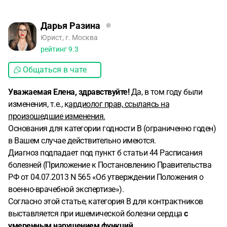
Дарья Разина
Юрист, г. Москва
рейтинг
9.3
Общаться в чате
Уважаемая Елена, здравствуйте!
Да, в том году были
изменения, т.е., к
ардиолог прав, ссылаясь на
произошедшие изменения.
Основания для категории годности В (ограниченно годен)
в Вашем случае действительно имеются.
Диагноз подпадает под пункт б статьи 44 Расписания
болезней (Приложение к Постановлению Правительства
РФ от 04.07.2013 N 565 «Об утверждении Положения о
военно-врачебной экспертизе»).
Согласно этой статье, категория В для контрактников
выставляется при ишемической болезни сердца
с
умеренным нарушением функций.