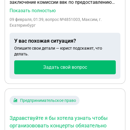
заключение комиссии ввк по предоставлению
отпуска. И можно ли уйти в отпуск по болезни
Показать полностью
после планового отпуска, если заключение
09 февраля, 01:39
, вопрос №4851003, Максим, г.
комиссии ввк было сделано до него и рапорт не
Екатеринбург
успели исполнить.
У вас похожая ситуация?
Опишите свои детали — юрист подскажет, что
делать.
Задать свой вопрос
Предпринимательское право
Здравствуйте я бы хотела узнать чтобы
организововать концерты обязательно