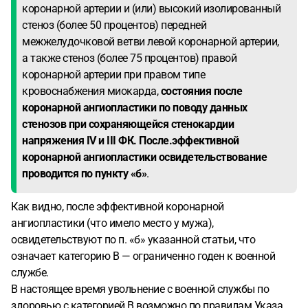
коронарной артерии и (или) высокий изолированный
стеноз (более 50 процентов) передней
межжелудочковой ветви левой коронарной артерии,
а также стеноз (более 75 процентов) правой
коронарной артерии при правом типе
кровоснабжения миокарда,
состояния после
коронарной ангиопластики по поводу данных
стенозов при сохраняющейся стенокардии
напряжения IV и III ФК. После.
эффективной
коронарной ангиопластики освидетельствование
проводится по пункту «б»
.
Как видно, после эффективной коронарной
ангиопластики (что имело место у мужа),
освидетельствуют по п. «б» указанной статьи, что
означает категорию В — ограниченно годен к военной
службе.
В настоящее время увольнение с военной службы по
здоровью с категорией В возможно по правилам Указа