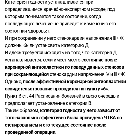
Категория годности устанавливается при
определившимся врачебно-экспертном исходе, под
которым понимается такое состояние, когда
последующее лечение не приведет к изменению его
состояния здоровья.
И при сохранении у него стенокардии напряжения III ФК —
должны были установить категорию Д.
И здесь требуется исходить из того, что категория Д
устанавливается, если имеет место с
остояние после
коронарной ангиопластики по поводу данных стенозов
при сохраняющейся
стенокардии напряжения IV и III ФК.
Однако,
после эффективной коронарной ангиопластики
освидетельствование проводится по пункту «б
».
Пункт б ст. 44 Расписания болезней в свою очередь и
предполагает установление категории В.
Таким образом,
категория годности у него зависит от
того насколько эффективно была проведена ЧТКА со
стенированием и его текущее состояние после
проведенной операции
.