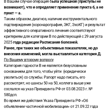
В Вашем случае операция б
ыла успешной (приступы не
возникают), что и определяет применение пункта б, а не
пункт — а.
Таким образом, диагноз, наличие инструментального
подтверждения (коронарография, ЭКГ, ЭхоКГ) и результат
эффективного оперативного лечения соответствуют
критериям для категории В по действующей с 29 августа
2025
года редакции Расписания болезней.
Ранее, при таких же объективных показателях, но до
внесения изменений, могла выставляться категория Д.
По Вашему второму вопросу
Категория годности В не является безусловным
основанием для того, чтобы уйти (юридически
уволиться) со службы. Рапорт надо писать, его
рассмотрят, но шансы 50 на 50, коллега выше уже
сослался на указ Президента РФ от 03.08.2023 г. №
580дсп.
Во время же действия Указа Президента РФ «Об
объявлении частичной мобилизации» от 21.09.22 года