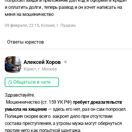
попросил зайди в приложение дал код и оформить кредит
и оплатить долги , теперь развод и он хочет написать на
меня на мошеничество
09 февраля, 22:15
,
Ксения
,
г. Пушкин
Ответы юристов
Алексей Хоров
Юрист, г. Москва
Общаться в чате
Здравствуйте.
Мошенничество (ст. 159 УК РФ)
требует доказательств
умысла на хищение
— здесь его нет, раз он сам попросил.
Полиция скорее всего закроет дело при отсутствии
состава преступления, а угрозы мужа могут обернуться
против него как попыткой шантажа.