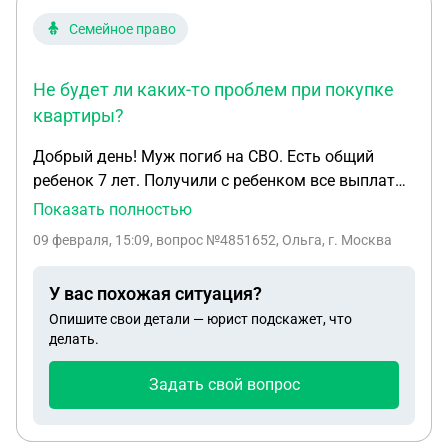
Семейное право
Не будет ли каких-то проблем при покупке
квартиры?
Добрый день! Муж погиб на СВО. Есть общий
ребенок 7 лет. Получили с ребенком все выплаты.
Выплаты на ребенка приходили на номинальный
Показать полностью
счет. Я их перевела на свой накопительный счет,
09 февраля, 15:09
, вопрос №4851652, Ольга, г. Москва
чтобы получить % от банка. Сейчас планирую
купить квартиру, нужно ли за деньги с
У вас похожая ситуация?
номинального счета отчитываться, перед опекой
Опишите свои детали — юрист подскажет, что
например. Не будет ли каких-то проблем при
делать.
покупке квартиры?
Задать свой вопрос