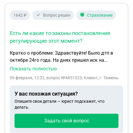
1642 ₽
Вопрос решен
Страхование
Есть ли какие то законы постановления
регулирующие этот момент?
Кратко о проблеме: Здравствуйте! Было дтп в
октябре 24го года. На днях пришел иск на
доплату,В иске в качестве доказательства
Показать полностью
ущерба оценочная экспертиза проведенная по
09 февраля, 12:32
, вопрос №4851323, Клиент, г. Тюмень
акту осмотра страховой,проведенная в августе
25го года.Страховая выплатила исцу(юр.лицо)
У вас похожая ситуация?
сумму. На основании экспертизы требуют
Опишите свои детали — юрист подскажет, что
остаток суммы.С этим вопросом понятно что
делать.
должны возместить. Но есть подозрение что
сумма рассчитана на стоимость деталей на
Задать свой вопрос
август 25го.Чего либо подтверждающего эти
цены в деле не увидели.Есть скан акта осмотра