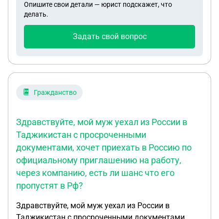
Опишите свои детали — юрист подскажет, что
чего?), после чего со связи пропал Мы сейчас
делать.
хотим уточнить иск. Нам самим решать в счёт
какой части долга эта выплата? Или есть какие-
Задать свой вопрос
то правила на такой случай?
Гражданство
Здравствуйте, мой муж уехал из России в
Таджикистан с просроченными
документами, хочет приехать в Россию по
официальному приглашению на работу,
через компанию, есть ли шанс что его
пропустят в Рф?
Здравствуйте, мой муж уехал из России в
Таджикистан с просроченными документами,