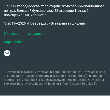
121205, город Москва, территория Сколково инновационного
центра, Большой бульвар, дом 42 строение 1, этаж 0,
помещение 150, кабинет 5
© 2011—2026 «Правовед.ru» Все права защищены.
Лицензионное соглашение
Карта сайта
The website is owned by Pravoved.RU group of companies. Pravoved.Ru Lab
Ltd. operates the website and provides support for customers (registration
number 1187746238536, 143026, Moscow, territory of the innovative center
Skolkovo, Bolshoy ave., house 42 building 1, floor 0 room 150 office 5).