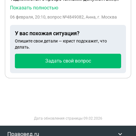
хочет приехать в Россию по официальному
Показать полностью
приглашению на работу, через компанию, есть ли
06 февраля, 20:10
, вопрос №4849082, Анна, г. Москва
шанс что его пропустят в Рф?
У вас похожая ситуация?
Опишите свои детали — юрист подскажет, что
делать.
Задать свой вопрос
Дата обновления страницы
09.02.2026
Правовед.ru