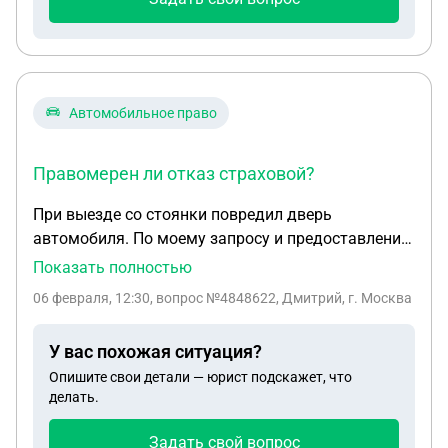
Автомобильное право
Правомерен ли отказ страховой?
При выезде со стоянки повредил дверь
автомобиля. По моему запросу и предоставлению
описания события, фотофиксации и документов, в
Показать полностью
возмещении ущерба было отказано. Страховая
06 февраля, 12:30
, вопрос №4848622, Дмитрий, г. Москва
компания отказ мотивировала тем что я не
вызвал сотрудников ГИБДД, полиции или иных
У вас похожая ситуация?
подобных служб. Правомерен ли отказ
Опишите свои детали — юрист подскажет, что
страховой?
делать.
Задать свой вопрос