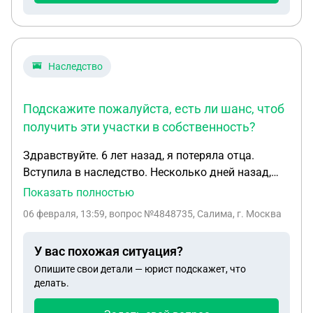
мне , а мама ни разу не в чем не помогла , только
деньги всегда ждала от него. Как мне быть в этой
ситуации ? Его родственники давят на меня
морально … если есть все доказательства наших
Наследство
настоящих отношений, как мне быть в этой
ситуации ?
Подскажите пожалуйста, есть ли шанс, чтоб
получить эти участки в собственность?
Здравствуйте. 6 лет назад, я потеряла отца.
Вступила в наследство. Несколько дней назад,
перебирая старые документы, нашла членские
Показать полностью
книжки в садовых товариществах на имя отца.
06 февраля, 13:59
, вопрос №4848735, Салима, г. Москва
Других документов на эти участки нет.
Подскажите пожалуйста, есть ли шанс, чтоб
У вас похожая ситуация?
получить эти участки в собственность? Если да,
Опишите свои детали — юрист подскажет, что
то с чего начать? Заранее, спасибо. Вы уже не
делать.
один раз мне помогали!