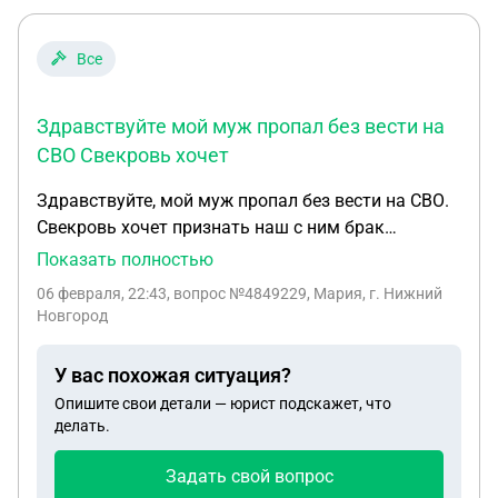
Все
Здравствуйте мой муж пропал без вести на
СВО Свекровь хочет
Здравствуйте, мой муж пропал без вести на СВО.
Свекровь хочет признать наш с ним брак
фиктивным. Мы жили 6 месяцев в гражданском
Показать полностью
браке, после зарегистрировали наш брак в Загсе,
06 февраля, 22:43
, вопрос №4849229, Мария, г. Нижний
прошло 2 месяца и он пропал . Вместе мы 8
Новгород
месяцев . Как мне быть ? Есть все доказательства
нашего совместного проживания , я ездила с ним
У вас похожая ситуация?
по госпиталям , лечила его , была с ним в самые
Опишите свои детали — юрист подскажет, что
сложные моменты, помогала ему финансами.
делать.
Есть фотографии , билеты от наших поездок ,
переписка , свидетели, он сделал расширенную
Задать свой вопрос
доверенность на меня , во всем доверял только