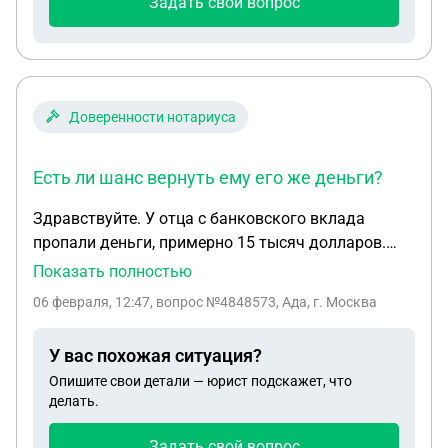
Задать свой вопрос
Доверенности нотариуса
Есть ли шанс вернуть ему его же деньги?
Здравствуйте. У отца с банковского вклада
пропали деньги, примерно 15 тысяч долларов.
Генеральная доверенность выдана на младшую
Показать полностью
дочь, которая говорит о том, что не трогала
06 февраля, 12:47
, вопрос №4848573, Ада, г. Москва
вклад. Как узнать, куда ушли деньги? Кого и как
оповестить, кроме младшей дочери, об отзыве
У вас похожая ситуация?
генералбной доверенности, если отозвать он
Опишите свои детали — юрист подскажет, что
сможет в Беларуси в консульстве РФ? Есть ли
делать.
шанс вернуть ему его же деньги?
Задать свой вопрос