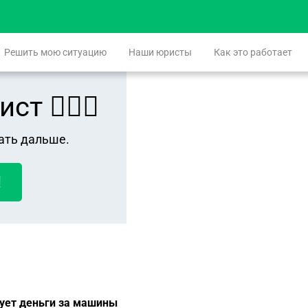
Решить мою ситуацию
Наши юристы
Как это работает
 👨🏻‍⚖️
ать дальше.
!
бует деньги за машины