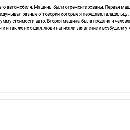
его автомобиля. Машины были отремонтированы. Первая маши
придумывал разные отговорки которые я передавал владельцу.
умму стоимости авто. Вторая машина, была продана и человек
к же не отдал, люди написали заявление и возбудили уголовное дело и о
за все три машины. Так владелец отказывается оплачивать раб