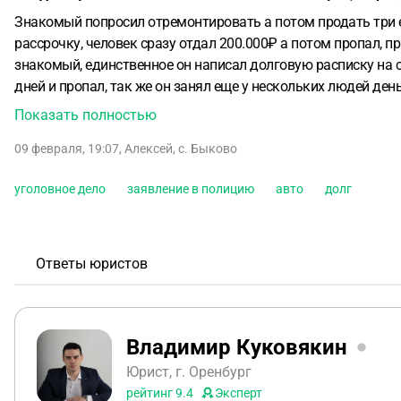
Знакомый попросил отремонтировать а потом продать три 
рассрочку, человек сразу отдал 200.000₽ а потом пропал, 
знакомый, единственное он написал долговую расписку на с
дней и пропал, так же он занял еще у нескольких людей деньги и та
продаже, но владелец не хочет ее забирать требуя деньги 
Показать полностью
меня заявление в полицию, и требует деньги за машины.
09 февраля, 19:07
,
Алексей
,
с. Быково
уголовное дело
заявление в полицию
авто
долг
Ответы юристов
Владимир Куковякин
Юрист, г. Оренбург
рейтинг
9.4
Эксперт