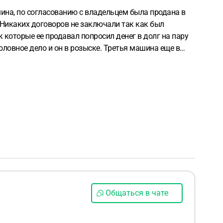
на, по согласованию с владельцем была продана в
 Никаких договоров не заключали так как был
 которые ее продавал попросил денег в долг на пару
н в розыске. Третья машина еще в
оту по ремонту автомобилей. Владелец написал на
Общаться в чате