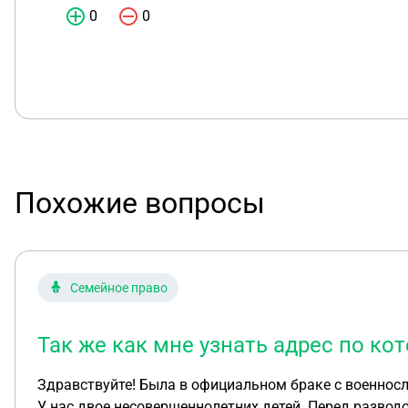
0
0
Похожие вопросы
Семейное право
Так же как мне узнать адрес по к
Здравствуйте! Была в официальном браке с военнослужащим, он был участником сво. Во время службы там он получал ранения. В дальнейшем мы развелись.
У нас двое несовершеннолетних детей. Перед разводом он оставил деньги, полученные за ранения на покупку жилья детям, подтвердив это видеозаписью. 30