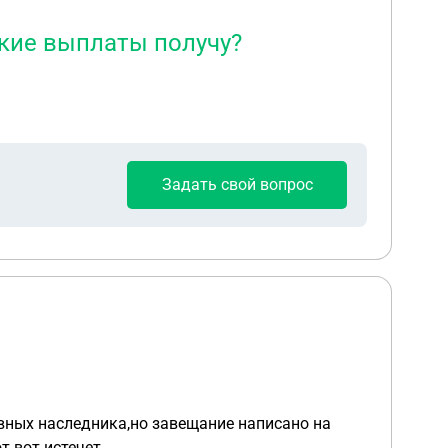
акие выплаты получу?
Задать свой вопрос
вных наследника,но завещание написано на
ство вот вот истечет.