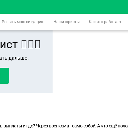
Решить мою ситуацию
Наши юристы
Как это работает
 👨🏻‍⚖️
ать дальше.
!
ь выплаты и где? Через военкомат само собой. А что ещё пол