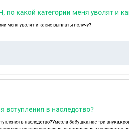
, по какой категории меня уволят и к
рии меня уволят и какие выплаты получу?
я вступления в наследство?
тупления в наследство?Умерла бабушка,нас три внука,кро
его человека,можно ли оспорить это завещание,срок подачи заявление на вступление в наслед