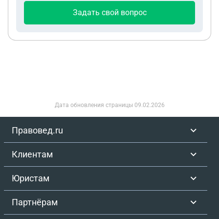
зафиксировать это юридически? Хотелось бы
Задать свой вопрос
получить рекомендации по дальнейшим
действиям, чтобы минимизировать риски и
выстроить стратегию.
Дата обновления страницы
09.02.2026
Правовед.ru
Клиентам
Юристам
Партнёрам