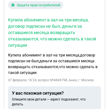
пластиковая и проходит по территории СНТ.
Защита прав потребителей
Местные специалисты, которые помогают
подключать газ в поселке, говорят, что здесь все
Купила абонемент в зал на три месяца,
трубы низкого давления. При этом в публичной
договор подписан не был, деньги за
кадастровой карте указано, что это газопровод
оставшиеся месяца возвращать
высокого давления. Я предполагаю, что дом
стоит на расстоянии примерно 2 метров от трубы,
отказываются, что можно сделать в такой
но траектория трубы может быть не прямой. На
ситуации
участке делались небольшие выкапывания
Купила абонемент в зал на три месяца,договор
(шурфление), чтобы найти трубы и примерно
подписан не был,деньги за оставшиеся месяца
определить их расположение, но полного
возвращать отказываются,что можно сделать в
обследования не проводилось. Меня интересует:
такой ситуации
1. Какие юридические риски могут быть, если
фактически дом стоит вблизи
07 февраля, 16:24
, вопрос №4849798, Анна, г. Москва
зарегистрированной трубы? 2. Могут ли органы
или газовая компания потребовать перенос
У вас похожая ситуация?
трубы за мой счёт или даже снос дома? 3. Как
Опишите свои детали — юрист подскажет, что
правильно действовать, чтобы уточнить
делать.
фактическое положение трубы, давление и