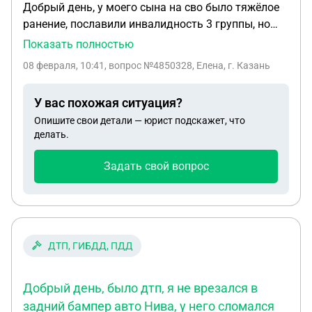
Добрый день, у моего сына на сво было тяжёлое
ранение, пославили инвалидность 3 группы, но
при увольнении ему внесли запись общее
Показать полностью
заболевание и никаких выплат он не получил.
08 февраля, 10:41
, вопрос №4850328, Елена, г. Казань
Документы ещё не пришли в военкомат из части.
Подскажи пожалуйста, что нужно сделать, чтобы
У вас похожая ситуация?
получить все положенные выплаты
Опишите свои детали — юрист подскажет, что
делать.
Задать свой вопрос
ДТП, ГИБДД, ПДД
Добрый день, было дтп, я не врезался в
задний бампер авто Нива, у него сломался