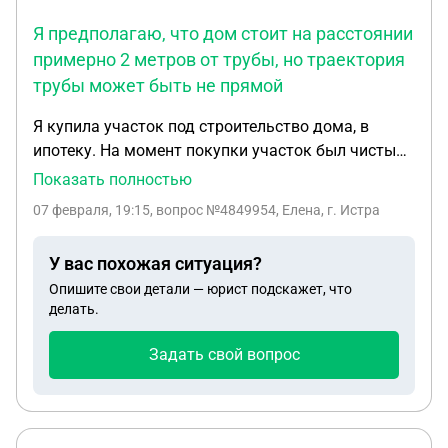
Я предполагаю, что дом стоит на расстоянии
примерно 2 метров от трубы, но траектория
трубы может быть не прямой
Я купила участок под строительство дома, в
ипотеку. На момент покупки участок был чистым,
без зарегистрированных обременений, и у меня
Показать полностью
было разрешение на строительство. Дом
07 февраля, 19:15
, вопрос №4849954, Елена, г. Истра
построен и зарегистрирован в собственность.
После постановки дома на кадастровый учёт я
У вас похожая ситуация?
обнаружила, что на участке в ЕГРН отображена
Опишите свои детали — юрист подскажет, что
газовая труба, которая пересекает участок и
делать.
даже дом (хотя дом на сваях). Как я понимаю,
труба физически существовала до покупки
Задать свой вопрос
участка, но была зарегистрирована в кадастре
только после того, как я купила участок и
построила дом. Неизвестно точно, какого
давления эта труба. Визуально она чёрная