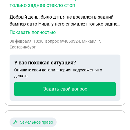
только заднее стекло стоп
Добрый день, было дтп, я не врезался в задний
бампер авто Нива, у него сломался только заднее
стекло стоп сигнала, я предложил ему 3000 без
Показать полностью
оформления он сказал 20000, мы приехали в ГАИ
08 февраля, 10:38
, вопрос №4850324, Михаил, г.
и я сказал что он виновник, на три дня отложили
Екатеринбург
для просмотра камер, я я за это время починил
свой авто бампер капот крыло фару, и сейчас на
У вас похожая ситуация?
зло второму автовладельцу не еду в ГАИ, мне
Опишите свои детали — юрист подскажет, что
позвонили из ГАИ и сказали что я обязан явиться
делать.
в противном случае они составят какой-то
протокол за несоблюдения гражданского права и
Задать свой вопрос
заберут у меня права, я им сказал что не знаю
когда смогу приехать, гаи могут за это забрать
права у меня, ответьте пожалуйста, спасибо
Земельное право