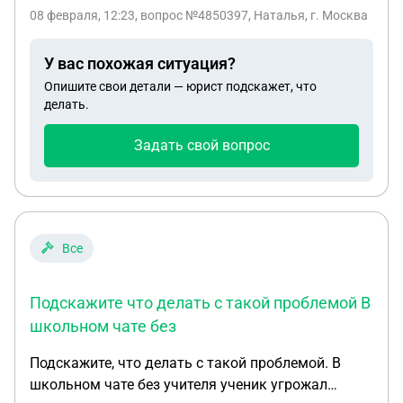
года назад умер муж, и она с ребёнком осталась
08 февраля, 12:23
, вопрос №4850397, Наталья, г. Москва
одна и дом стал рушиться. Подскажите образец
заявления и куда можно обратиться и сможет ли
У вас похожая ситуация?
она чего-то выхлопотать или признать дом не
Опишите свои детали — юрист подскажет, что
жизнеспособным? И что делать дальше?
делать.
Задать свой вопрос
Все
Подскажите что делать с такой проблемой В
школьном чате без
Подскажите, что делать с такой проблемой. В
школьном чате без учителя ученик угрожал