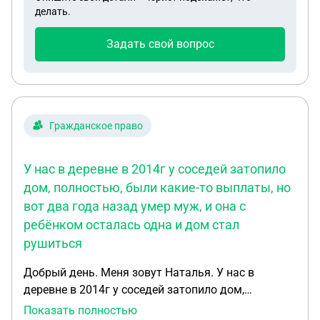
делать.
Задать свой вопрос
Гражданское право
У нас в деревне в 2014г у соседей затопило
дом, полностью, были какие-то выплаты, но
вот два года назад умер муж, и она с
ребёнком осталась одна и дом стал
рушиться
Добрый день. Меня зовут Наталья. У нас в
деревне в 2014г у соседей затопило дом,
полностью, были какие-то выплаты, но вот два
Показать полностью