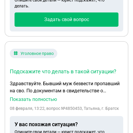
Опишите свои детали — юрист подскажет, что
боли до сих пор мучают и вызывал врачей на дом
делать.
уже. Но статус у меня стоит без вести пропавший.
Подскажите что делать и что будет дальше?
Задать свой вопрос
Уголовное право
Подскажите что делать в такой ситуации?
Здравствуйте. Бывший муж безвести пропавший
на сво. По документам в свидетельстве о
рождении он записан отцом . Ребенок ему не
Показать полностью
родной . но рожден в браке . Мама погибшего
08 февраля, 13:22
, вопрос №4850453, Татьяна, г. Братск
сына хочет подать в суд что бы лишить ее выплат
и аннулировать отцовство . Подскажите что
У вас похожая ситуация?
делать в такой ситуации?
Опишите свои детали — юрист подскажет, что