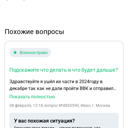
Похожие вопросы
Военное право
Подскажите что делать и что будет дальше?
Здравствуйте я ушёл из части в 2024году в
декабре так как не дали пройти ВВК и отправили
на границу и я ушёл и до сих дома. Потом
Показать полностью
позвонили с военкомата в прошлом году в
08 февраля, 15:18
, вопрос №4850590, Иван, г. Москва
августе и сказали чтоб я ехал в часть и говорят
что я покинул часть 14 августа прошлого было
У вас похожая ситуация?
ранение 3 октября в2024 году ранение тяжёлое