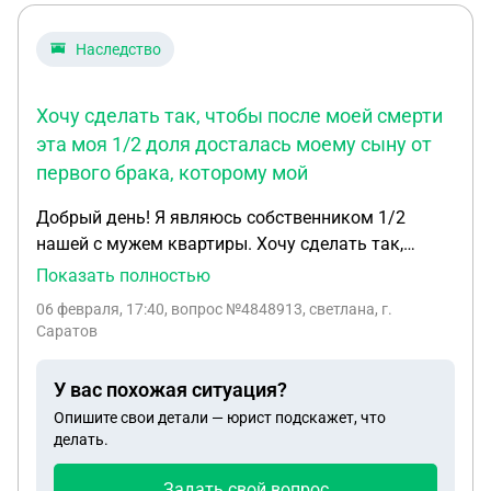
положенные выплаты. Погибший не платил
алименты и никак не помогал сыну после развода
Наследство
с первой женой. Может ли сын в этом случае
претендовать на полные выплаты погибшего отца
Хочу сделать так, чтобы после моей смерти
на СВО и лишить прав на поление выплат вторую
эта моя 1/2 доля досталась моему сыну от
жену?
первого брака, которому мой
Добрый день! Я являюсь собственником 1/2
нашей с мужем квартиры. Хочу сделать так,
чтобы после моей смерти эта моя 1/2 доля
Показать полностью
досталась моему сыну от первого брака,
06 февраля, 17:40
, вопрос №4848913, светлана, г.
которому мой теперешний муж, являющийся
Саратов
собственником второй 1/2 доли нашей с мужем
квартиры, отцом не является. Поэтому я хочу
У вас похожая ситуация?
написать завещание на случай моей смерти на
Опишите свои детали — юрист подскажет, что
мужа с под назначением на сына. Как это
делать.
работает? Может ли муж, в случае моей смерти,
став собственником по завещанию моей 1/2 доли,
Задать свой вопрос