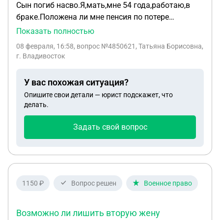
Сын погиб насво.Я,мать,мне 54 года,работаю,в
браке.Положена ли мне пенсия по потере
кормильца,и вообще,какие у меня льготы?
Показать полностью
Никогда не узнавала,и никто не
08 февраля, 16:58
, вопрос №4850621, Татьяна Борисовна,
информировал.Сын 3 года служил,есть жена,дочь
г. Владивосток
от первого брака.
У вас похожая ситуация?
Опишите свои детали — юрист подскажет, что
делать.
Задать свой вопрос
1150 ₽
Вопрос решен
Военное право
Возможно ли лишить вторую жену