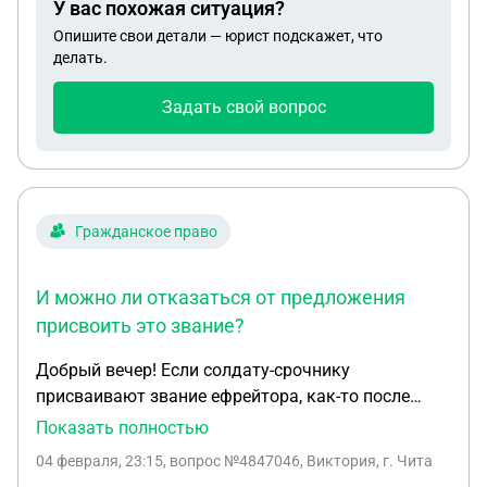
У вас похожая ситуация?
половина делется между женой и детьми а
Опишите свои детали — юрист подскажет, что
кредит она делит на три части (жена ,я , и их
делать.
совместная дочь) , это правильно,что квартира
половина ей,а кредит значит на всех в равных
Задать свой вопрос
долях?
Гражданское право
И можно ли отказаться от предложения
присвоить это звание?
Добрый вечер! Если солдату-срочнику
присваивают звание ефрейтора, как-то после
срочной службы это может негативно отразиться
Показать полностью
на его судьбе? Например, при мобилизации
04 февраля, 23:15
, вопрос №4847046, Виктория, г. Чита
призовут в числе первых; будет "преимущество"