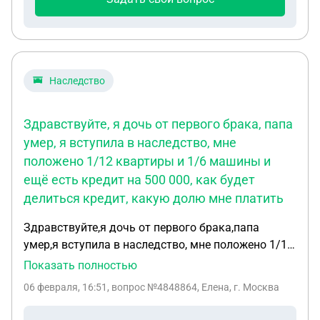
распорядиться ей по своему усмотрению, не
смотря на то, что будет подназначение на сына в
завещании?
Наследство
Здравствуйте, я дочь от первого брака, папа
умер, я вступила в наследство, мне
положено 1/12 квартиры и 1/6 машины и
ещё есть кредит на 500 000, как будет
делиться кредит, какую долю мне платить
Здравствуйте,я дочь от первого брака,папа
умер,я вступила в наследство, мне положено 1/12
квартиры и 1/6 машины и ещё есть кредит на 500
Показать полностью
000, как будет делиться кредит,какую долю мне
06 февраля, 16:51
, вопрос №4848864, Елена, г. Москва
платить. И ещё вопрос, когда квартира делится ,
половина квартиры уходит жене а вторая