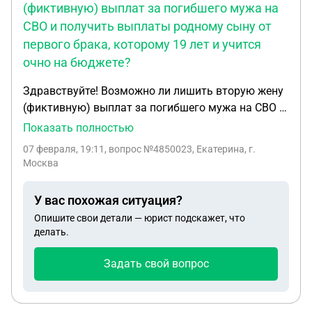
(фиктивную) выплат за погибшего мужа на
СВО и получить выплаты родному сыну от
первого брака, которому 19 лет и учится
очно на бюджете?
Здравствуйте! Возможно ли лишить вторую жену
(фиктивную) выплат за погибшего мужа на СВО и
получить выплаты родному сыну от первого
Показать полностью
брака, которому 19 лет и учится очно на
07 февраля, 19:11
, вопрос №4850023, Екатерина, г.
бюджете? Военнослужащий (погибший)
Москва
неоднократно ранее находился в местах
отбывания срока и оттуда ушел на СВО. Его жена
У вас похожая ситуация?
во время отбывания срока мужа вела
Опишите свои детали — юрист подскажет, что
неподобающий образ жизни, заводила отношения
делать.
с другими мужчинами, были приводы в полицию,
не работает, и возможно принимала запрещенные
Задать свой вопрос
препараты в виде наркотических инъекций. На
похоронах мужа отсутствовала, но очень быстро
пришла в военкомат с заявлением на