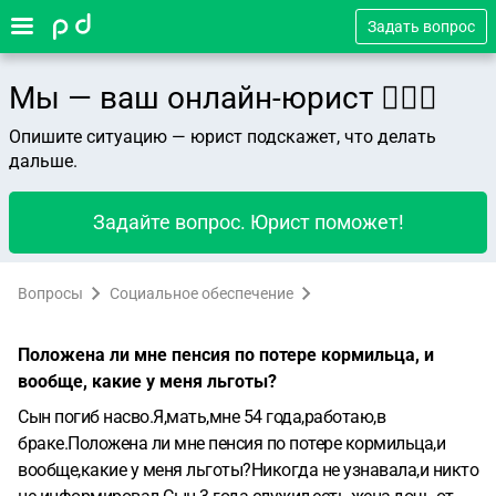
Задать вопрос
Мы — ваш онлайн-юрист 👨🏻‍⚖️
Опишите ситуацию — юрист подскажет, что делать
дальше.
Задайте вопрос. Юрист поможет!
Вопросы
Социальное обеспечение
Положена ли мне пенсия по потере кормильца, и
вообще, какие у меня льготы?
Сын погиб насво.Я,мать,мне 54 года,работаю,в
браке.Положена ли мне пенсия по потере кормильца,и
вообще,какие у меня льготы?Никогда не узнавала,и никто