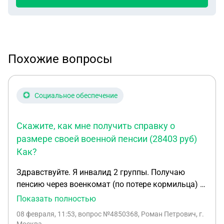
Похожие вопросы
Социальное обеспечение
Скажите, как мне получить справку о
размере своей военной пенсии (28403 руб)
Как?
Здравствуйте. Я инвалид 2 группы. Получаю
пенсию через военкомат (по потере кормильца) и
ЕДВ от пенсионного фонда тоже получаю. Мне
Показать полностью
нужна справка о размере своей военной пенсии в
08 февраля, 11:53
, вопрос №4850368, Роман Петрович, г.
электронном виде. Я пробовал получить её на