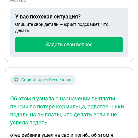
Москва
Госуслугах. Но мне приходит только распечатка
ЕДВ (4161 руб) Но это не то, что мне нужно !
У вас похожая ситуация?
Скажите , как мне получить справку о размере
Опишите свои детали — юрист подскажет, что
своей военной пенсии (28403 руб) Как ?
делать.
Задать свой вопрос
Социальное обеспечение
Об этом я узнала о назначении выплаты
пенсии по потере кормильца, родственники
подали на выплаты, что делать если я не
успела подать
отец ребенка ушел на сво и погиб,. об этом я