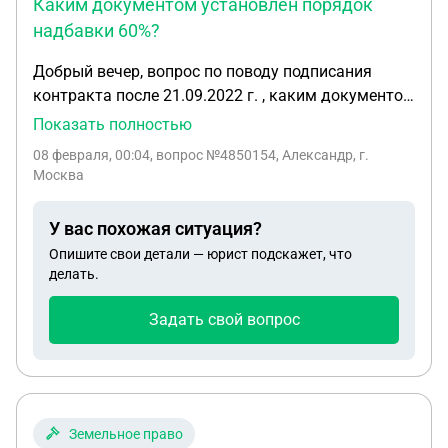
Каким документом установлен порядок
надбавки 60%?
Добрый вечер, вопрос по поводу подписания
контракта после 21.09.2022 г. , каким документом
установлен порядок надбавки 60%? В частности
Показать полностью
вопрос касается выпускнтков, бывших курсантов,
08 февраля, 00:04
, вопрос №4850154, Александр, г.
в настоялем офицеры. Положена ли им выплата,
Москва
при поступлении на обучение в 21 году и
подписанию контракта ... допустим в декабре
У вас похожая ситуация?
2022 года? Заранее спасибо за ответ и надеюсь
Опишите свои детали — юрист подскажет, что
дадите ссылки на какую либо документацию)
делать.
Задать свой вопрос
Земельное право