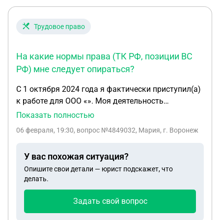
чего так и не произошло. На протяжении всего
периода действия договора арендной платы нами
не было получено ни одного бумажного либо
Трудовое право
электронного уведомления об арендной плате.
При выяснении обстоятельств оказалось, что был
На какие нормы права (ТК РФ, позиции ВС
также неверно указан почтовый адрес на
РФ) мне следует опираться?
которые должны были приходить чеки об оплате.
С 1 октября 2024 года я фактически приступил(а)
к работе для ООО «». Моя деятельность
заключалась в сопровождении проектов по
Показать полностью
внедрению 1С. Работа выполнялась на
06 февраля, 19:30
, вопрос №4849032, Мария, г. Воронеж
постоянной основе: был установленный график, я
подчинялся правилам внутреннего распорядка и
У вас похожая ситуация?
указаниям руководителя, получал(а)
Опишите свои детали — юрист подскажет, что
фиксированные денежные суммы дважды в
делать.
месяц (фактически, заработную плату).
Первоначально трудовой договор оформлен не
Задать свой вопрос
был. 29 декабря 2024 года между мной и
компанией был заключен договор об оказании