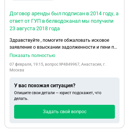
Договор аренды был подписан в 2014 году, а
ответ от ГУП в белводоканал мы получили
23 августа 2018 года
Здравствуйте , помогите обжаловать исковое
заявление о взыскании задолженности и пени по
договору аренды земельного участка. Участок не
Показать полностью
использовался нами по назначению поскольку на
07 февраля, 19:15
, вопрос №4849967, Анастасия, г.
протяжении четырёх лет мы ждали уведомления
Москва
от ГУП беловодканала о возможности подвода
сетей водоснабжения. Договор аренды был
У вас похожая ситуация?
подписан в 2014 году, а ответ от ГУП в
Опишите свои детали — юрист подскажет, что
белводоканал мы получили 23 августа 2018 года.
делать.
В нем говорилось о невозможности
строительства в данном массиве сети и
Задать свой вопрос
водоснабжения и водоотведения, после чего нам
была предложена замена земельного участка,