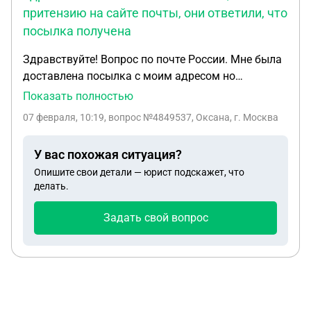
притензию на сайте почты, они ответили, что
посылка получена
Здравствуйте! Вопрос по почте России. Мне была
доставлена посылка с моим адресом но
вложение в нее не моё, написала притензию на
Показать полностью
сайте почты, они ответили, что посылка получена.
07 февраля, 10:19
, вопрос №4849537, Оксана, г. Москва
Что делать? Как найти мою посылку? Помогите
пожалуйста
У вас похожая ситуация?
Опишите свои детали — юрист подскажет, что
делать.
Задать свой вопрос