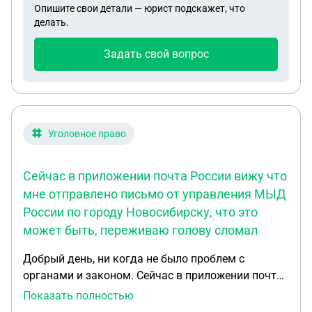
Опишите свои детали — юрист подскажет, что
делать.
Задать свой вопрос
Уголовное право
Сейчас в приложении почта России вижу что
мне отправлено письмо от управления МЫД
России по городу Новосибирску, что это
может быть, переживаю голову сломал
Добрый день, ни когда не было проблем с
органами и законом. Сейчас в приложении почта
России вижу что мне отправлено письмо от
Показать полностью
управления МЫД России по городу Новосибирску,