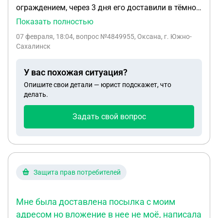
ограждением, через 3 дня его доставили в тёмное
время суток вид был хороший, но через две
Показать полностью
недели при установки обнаружили выпуклость на
07 февраля, 18:04
, вопрос №4849955, Оксана, г. Южно-
поддоне, осмотрев его выяснилось, что это
Сахалинск
сквозная дырочка от самореза прикрученого
снизу. Сообщив в магазин об этом нам сказали,
У вас похожая ситуация?
что возврат и замена невозможна т.к прошло 2
Опишите свои детали — юрист подскажет, что
недели со дня покупки. Подскажите возможен ли
делать.
возврат товара
Задать свой вопрос
Защита прав потребителей
Мне была доставлена посылка с моим
адресом но вложение в нее не моё, написала