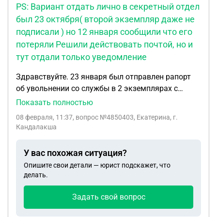
PS: Вариант отдать лично в секретный отдел
был 23 октября( второй экземпляр даже не
подписали ) но 12 января сообщили что его
потеряли Решили действовать почтой, но и
тут отдали только уведомление
Здравствуйте. 23 января был отправлен рапорт
об увольнении со службы в 2 экземплярах с
приложением всех документов и описью и
Показать полностью
уведомлением , в воинскую часть почтой . В
08 февраля, 11:37
, вопрос №4850403, Екатерина, г.
рапорте прописано что просим вернуть
Кандалакша
подписанный 2 ( зарегистрированный) экземпляр
почтой России. 27 января часть получает рапорт ,
У вас похожая ситуация?
нам вернули только почтовое уведомление о
Опишите свои детали — юрист подскажет, что
получении письма с документами , подписанного
делать.
2 рапорта так и нет. Прошло больше 10 суток. В
течении какого времени должен вернуться
Задать свой вопрос
подписанный 2 экземпляр рапорта . И может ли
военнослужащий сам получить его в части. На