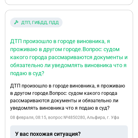
какие статьи ссылаться ? PS: Вариант отдать
лично в секретный отдел был 23 октября( второй
экземпляр даже не подписали ) но 12 января
ДТП, ГИБДД, ПДД
сообщили что его потеряли Решили действовать
почтой , но и тут отдали только уведомление .
ДТП произошло в городе виновника, я
Благодарю за ответ.
проживаю в другом городе.Вопрос: судом
какого города рассмариваются документы и
обязательно ли уведомлять виновника что я
подаю в суд?
ДТП произошло в городе виновника, я проживаю
в другом городе.Вопрос: судом какого города
рассмариваются документы и обязательно ли
уведомлять виновника что я подаю в суд?
08 февраля, 08:15
, вопрос №4850280, Альфира, г. Уфа
У вас похожая ситуация?