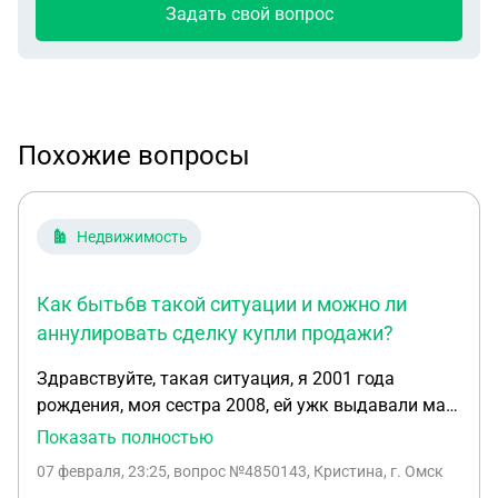
Задать свой вопрос
Похожие вопросы
Недвижимость
Как быть6в такой ситуации и можно ли
аннулировать сделку купли продажи?
Здравствуйте, такая ситуация, я 2001 года
рождения, моя сестра 2008, ей ужк выдавали мат
капитал. Моя мама якобы купила дом у моей
Показать полностью
бабушки(мама отца, с отцом она не в
07 февраля, 23:25
, вопрос №4850143, Кристина, г. Омск
официальном браке) но денег бабушке не давала,