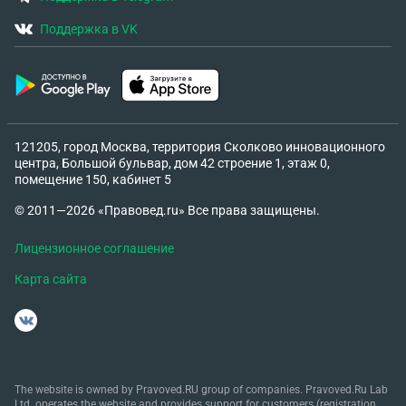
«О защите прав потребителей», а также статьи
Поддержка в VK
151 Гражданского кодекса РФ, требую
возмещения морального вреда, причиненного
мне и моему сыну в результате некачественного
оказания услуг и нарушения требований
безопасности. Убеждена, что травма моего сына
произошла вследствие ненадлежащего
121205, город Москва, территория Сколково инновационного
центра, Большой бульвар, дом 42 строение 1, этаж 0,
присмотра и халатности персонала игровой
помещение 150, кабинет 5
комнаты «Kinder». Прошу вас провести
тщательную проверку данного заведения,
© 2011—2026 «Правовед.ru» Все права защищены.
привлечь виновных к ответственности и принять
Лицензионное соглашение
меры для предотвращения подобных инцидентов
в будущем. таком ситуации возмещения
Карта сайта
морального вреда, причиненного мне и моему
сыну в результате некачественного оказания
услуг и нарушения требований безопасности
какую сумму надо требовать?
The website is owned by Pravoved.RU group of companies. Pravoved.Ru Lab
Ltd. operates the website and provides support for customers (registration