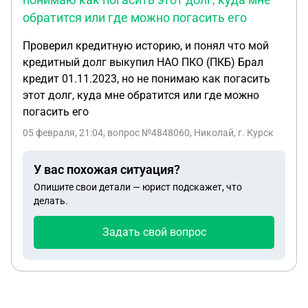
показали запись, на которой отчетливо видны
обратится или где можно погасить его
два тревожных момента: 1. Неправильное
Проверил кредитную историю, и понял что мой
обращение с ребенком: Одна из нянь, сидящая в
кредитный долг выкупил НАО ПКО (ПКБ) Брал
телефоне, тянула моего сына за левую руку, когда
кредит 01.11.2023, но не понимаю как погасить
он спускался с горки. Руки маленького ребенка
этот долг, куда мне обратится или где можно
очень хрупкие, и такое обращение может
погасить его
привести к серьезным травмам. 2. Отсутствие
надлежащего присмотра: Мой сын упал, прыгая
05 февраля, 21:04
, вопрос №4848060, Николай, г. Курск
на батуте, и сразу же схватился за руку. В этот
момент рядом с ним не было ни одной няни, хотя
У вас похожая ситуация?
они обязаны постоянно находиться рядом с
Опишите свои детали — юрист подскажет, что
детьми. Когда я указала на эти моменты,
делать.
сотрудница заявила, что они «смотрели на
быстрой перемотке» и поэтому «не увидели».
Задать свой вопрос
Никаких извинений или сочувствия со стороны
нянь не последовало. Лишь одна из сотрудниц,
которая смотрела видео вместе со мной,
выразила возмущение поведением нянь и