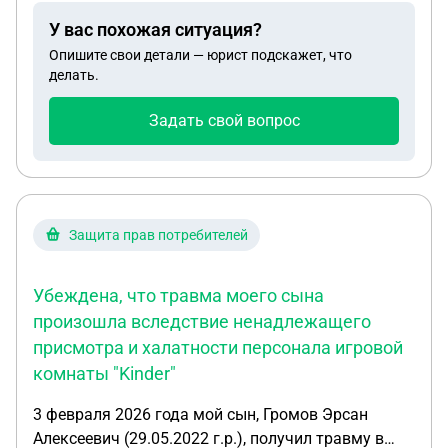
говоря что обналичит просто мат капитал и
У вас похожая ситуация?
перепишет дом обратно, но так как ребенку не
Опишите свои детали — юрист подскажет, что
было 18 сделать этого не возможно. И когда
делать.
покупался дом не была выделена мне доля как
несовершеннолетней. Сейчас мне бабушка
Задать свой вопрос
говорит живи в этом доме, а мать аы гоняет
говоря что это ее дом. Хотя изначально они
договорились с бабушкой что исполнился 18 лет
моей сестре и дом вернут ей. Но этого не
произошло. Как быть6в такой ситуации и можно
Защита прав потребителей
ли аннулировать сделку купли продажи?
Убеждена, что травма моего сына
произошла вследствие ненадлежащего
присмотра и халатности персонала игровой
комнаты "Kinder"
3 февраля 2026 года мой сын, Громов Эрсан
Алексеевич (29.05.2022 г.р.), получил травму в