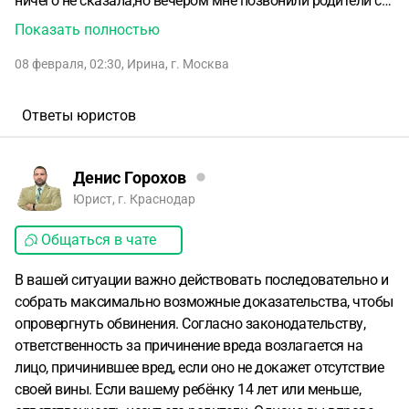
ничего не сказала,но вечером мне позвонили родители с
претензией,что мой сын сломал телефон их дочери. Якобы
Показать полностью
он его не положил,а бросил и мы теперь обязаны
08 февраля, 02:30
,
Ирина
,
г. Москва
заплатить за ремонт 20 тысяч. Изначально никто из
одноклассников ничего не видел,но на следующий день
подружки этой девочки подтвердили,что мой ребенок
Ответы юристов
бросил телефон. Как быть в такой ситуации и доказать
,что мой сын не портил чужого имущества. Может
девочка вообще ещё до этого сломала его сама. Камер в
Денис Горохов
кабинете нет
Юрист, г. Краснодар
Общаться в чате
В вашей ситуации важно действовать последовательно и
собрать максимально возможные доказательства, чтобы
опровергнуть обвинения. Согласно законодательству,
ответственность за причинение вреда возлагается на
лицо, причинившее вред, если оно не докажет отсутствие
своей вины. Если вашему ребёнку 14 лет или меньше,