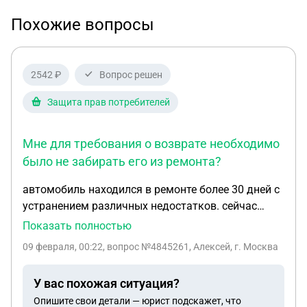
Похожие вопросы
2542 ₽
Вопрос решен
Защита прав потребителей
Мне для требования о возврате необходимо
было не забирать его из ремонта?
автомобиль находился в ремонте более 30 дней с
устранением различных недостатков. сейчас
недостатков нет и автомобиль я забрал. для
Показать полностью
возврата автомобиля является ли необходимым
09 февраля, 00:22
, вопрос №4845261, Алексей, г. Москва
условие нахождения его в ремонте? т.е. мне для
требования о возврате необходимо было не
У вас похожая ситуация?
забирать его из ремонта? мне сказали что
Опишите свои детали — юрист подскажет, что
вернуть можно только если не забираешь авто