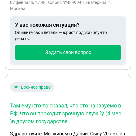
07 февраля, 17:48
, вопрос №4849943, Екатерина, г.
соврал что у него чмт,а медики не зная этого
Москва
лечат и выписывают с диагнозом чмт. Сейчас я
пытаюсь доказать что сотрудник полиции соврал
У вас похожая ситуация?
и получил деньги за больничный. Учитывая что у
Опишите свои детали — юрист подскажет, что
меня есть на руках комплексная
делать.
судмедэкспертиза в которой говорится что чмт
нет и нет вреда здоровью. Кто виноват? Какие
Задать свой вопрос
сроки подать жалобу на первичную судебную
экспертизу ( которую онулировали судом), но
странно сотрудника полиции судья не привлек по
ст,303-307?
Военное право
Там ему кто-то сказал, что это наказуемо в
РФ, что он проходит срочную службу (4 мес.
)в другом государстве
Здравствуйте, Мы живем в Дании. Сыну 20 лет, он