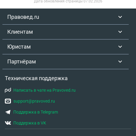
Дата обновления страницы
07.02.2026
связи с такой ситуацией? - Существует ли
практика отправки подобных персонажей на СВО
Правовед.ru
или в Лагеря обучения воинскому делу? Помогите
пожалуйста разобраться в данном вопросе.
Клиентам
Заранее благодарю!
Юристам
Партнёрам
Техническая поддержка
Написать в чате на Pravoved.ru
support@pravoved.ru
Поддержка в Telegram
Поддержка в VK