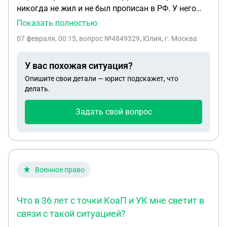
никогда не жил и не был прописан в РФ. У него
есть гражданство РФ и загранпаспорт.
Показать полностью
Внутреннего паспорта никогда не было. У него
07 февраля, 00:15
, вопрос №4849329, Юлия, г. Москва
также есть гражданство Дании. Здесь в армию
призывают добровольцев и по жребию. Он решил
У вас похожая ситуация?
пойти добровольцем и только что начал
Опишите свои детали — юрист подскажет, что
прохождение. Там ему кто-то сказал, что это
делать.
наказуемо в РФ, что он проходит срочную службу
(4 мес. )в другом государстве. Так ли это? У него
Задать свой вопрос
как раз заканчивается паспорт РФ. Он на этом
основании считает, что ему не стоит обновлять
паспорт. Правильно ли это? Первая цифра 7 в
телефоне лишняя.
Военное право
Что в 36 лет с точки КоаП и УК мне светит в
связи с такой ситуацией?