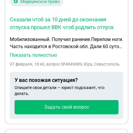
Медицинское право
Сказали чтоб за 10 дней до окончания
отпуска прошел ВВК чтоб родлить отпуск
Мобилизованный. Получил ранение.Перелом ноги.
Часть находится в Ростовской обл. Дали 60 суток
отпуск по ранению. Сказали чтоб за 10 дней до
Показать полностью
окончания отпуска прошел ВВК чтоб родлить
07 февраля, 18:40
, вопрос №4849989, Юра, Севастополь
отпуск. В 110 поликлинике пообщали. 02.02. 2025
сделали снимок ноги. 05.02. травматолог сказал
У вас похожая ситуация?
15 дней отпуска даст но главный отказал. 14.02
Опишите свои детали — юрист подскажет, что
уже заканчивается отпуск по ранению с нога
делать.
сломана и аппарат Елизарова ни кто не убрал. .
Задать свой вопрос