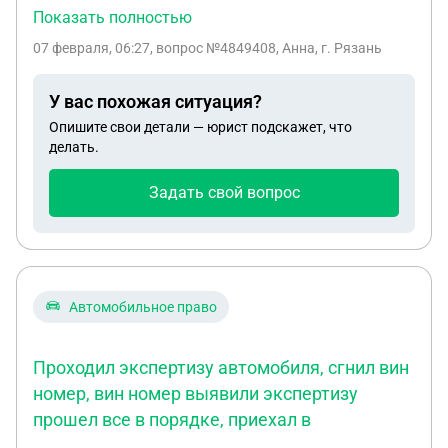
строительных материалов . Уже прошло два года
Показать полностью
они мне звонит и говорять что не все чеки я
07 февраля, 06:27
, вопрос №4849408, Анна, г. Рязань
придоставила если я все чеки им придостовляла
а щас они с меня требуют эти чеки и я им говорю
У вас похожая ситуация?
а где я вом возьму я только могу придоставить в
Опишите свои детали — юрист подскажет, что
электронном виде вам. И ее я им говорила а где
делать.
вы были раньше . Уже 2 года прошло
Задать свой вопрос
Автомобильное право
Проходил экспертизу автомобиля, сгнил вин
номер, вин номер выявили экспертизу
прошел все в порядке, приехал в