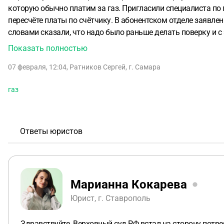
которую обычно платим за газ. Пригласили специалиста по п
пересчёте платы по счётчику. В абонентском отделе заявле
словами сказали, что надо было раньше делать поверку и с 
счётчику? Возможно ли это? Правомерно ли действуют в аб
Показать полностью
07 февраля, 12:04
,
Ратников Сергей
,
г. Самара
газ
Ответы юристов
Марианна Кокарева
Юрист, г. Ставрополь
Здравствуйте. Верховный суд РФ встал на сторону потреб