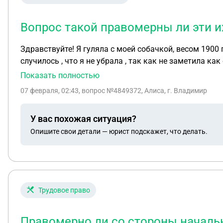
Вопрос такой правомерны ли эти и
Здравствуйте! Я гуляла с моей собачкой, весом 1900 гр, маленький пуделек , всегда уби
случилось , что я не убрала , так как не заметила к
там травлю , многие меня унижали , стыдили и получ
Показать полностью
правомерны ли эти их действия? Спасибо
07 февраля, 02:43
, вопрос №4849372, Алиса, г. Владимир
У вас похожая ситуация?
Опишите свои детали — юрист подскажет, что делать.
Трудовое право
Правомерно ли со стороны начальн