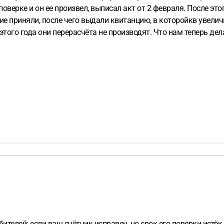
оверке и он ее произвел, выписал акт от 2 февраля. После это
ние приняли, после чего выдали квитанцию, в которойкв увели
этого года они перерасчёта не производят. Что нам теперь дел
онентском отделе?
ителей: если ваш счётчик исправен, но срок его поверки истёк