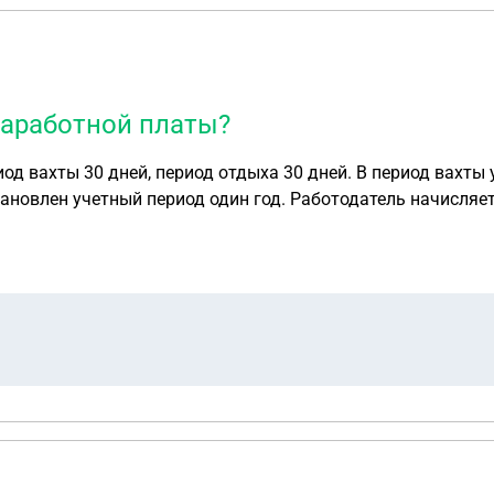
заработной платы?
д вахты 30 дней, период отдыха 30 дней. В период вахты 
тановлен учетный период один год. Работодатель начисля
мальной продолжительности рабочего времени ( т.е. за 8 ч
абочего времени за вахту предоставляются в виде дней м
еверной надбавки. Правомерно ли такое начисление зараб