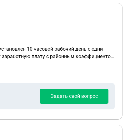
установлен 10 часовой рабочий день с одни
ет заработную плату c районным коэффициентом
асов в день, 40 часов в неделю). Часы
еждувахтового отдыха и оплачиваются по
отной платы?
Задать свой вопрос