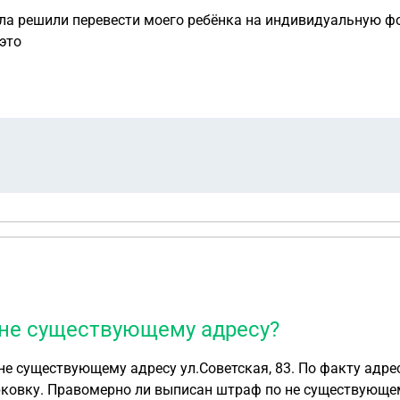
ла решили перевести моего ребёнка на индивидуальную фор
 это
не существующему адресу?
ветская, 83. По факту адрес ул.Петроравловская,83. Это придомовая
территория, котурую город оформил как платную парковку. Правомерно ли выписан штраф по не су