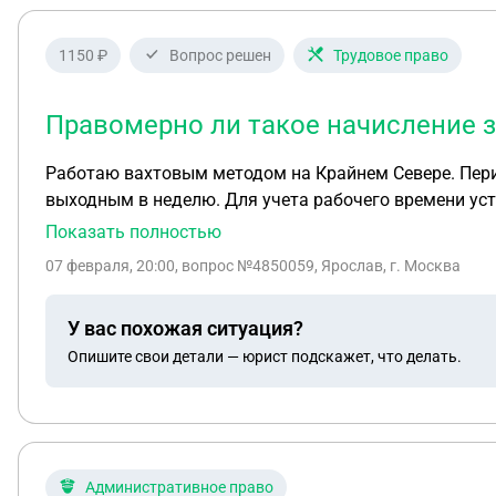
1150 ₽
Вопрос решен
Трудовое право
Правомерно ли такое начисление 
Работаю вахтовым методом на Крайнем Севере. Перио
выходным в неделю. Для учета рабочего времени ус
и северной надбавкой за период вахты из расчета нор
Показать полностью
переработки сверх нормальной продолжительности р
07 февраля, 20:00
, вопрос №4850059, Ярослав, г. Москва
окладу без применения районного коэффициента и с
У вас похожая ситуация?
Опишите свои детали — юрист подскажет, что делать.
Административное право