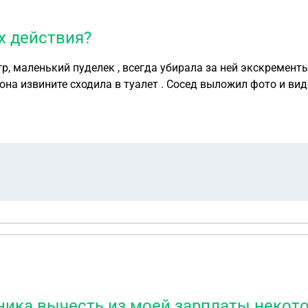
х действия?
рала за ней экскременты и с собой ношу пакеты , но в сегодня так
ак она извините сходила в туалет . Сосед выложил фото и в
али видимо удовольствие от своих высказываний , они дру
ика вычесть из моей зарплаты некото