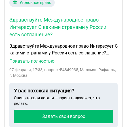
Уголовное право
Здравствуйте Международное право
Интересует С какими странами у России
есть соглашение?
Здравствуйте Международное право Интересует С
какими странами у России есть соглашение?
Здравствуйте Международное право Интересует С
Показать полностью
какими странами у России есть соглашение ? О
07 февраля, 17:33
, вопрос №4849935, Маломян Рафаэль,
выдаче своих граждан РФ в Другие страны
г. Москва
Просто мне один юрист ответил что есть у России
соглашение о выдаче своих граждан в
У вас похожая ситуация?
иностранные государства Вот его слова « На
Опишите свои детали — юрист подскажет, что
практике Россия очень редко выдает своих
делать.
граждан, даже если имеются международные
соглашения с другими странами, поскольку
Задать свой вопрос
приоритет отдается конституции. Выдача