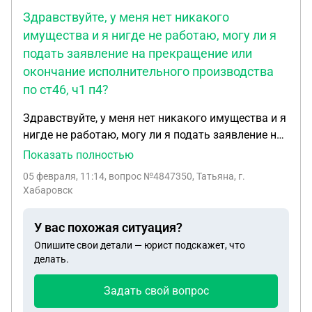
Здравствуйте, у меня нет никакого
имущества и я нигде не работаю, могу ли я
подать заявление на прекращение или
окончание исполнительного производства
по ст46, ч1 п4?
Здравствуйте, у меня нет никакого имущества и я
нигде не работаю, могу ли я подать заявление на
прекращение или окончание исполнительного
Показать полностью
производства по ст46, ч1 п4? И можно ли это
05 февраля, 11:14
, вопрос №4847350, Татьяна, г.
сделать дистанционно, т.к проживаю в другом
Хабаровск
городе?
У вас похожая ситуация?
Опишите свои детали — юрист подскажет, что
делать.
Задать свой вопрос