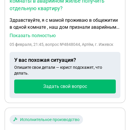
комнаты в аварийном жилье получить
отдельную квартиру?
Здравствуйте, я с мамой проживаю в общежитии
в одной комнате , наш дом признали аварийным ,
в замен предлагают денежную компенсацию
Показать полностью
либо так же комнату в общежитии . И вот вопрос
05 февраля, 21:45
, вопрос №4848044, Артём, г. Ижевск
можно ли как то в замен комнаты в аварийном
жилье получить отдельную квартиру ? Комната в
У вас похожая ситуация?
собственности
Опишите свои детали — юрист подскажет, что
делать.
Задать свой вопрос
Исполнительное производство