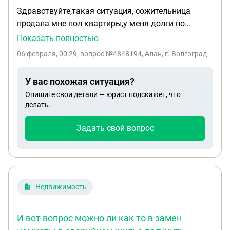
Здравствуйте,такая ситуация, сожительница
продала мне пол квартиры,у меня долги по
кредитам,на пол квартиры наложили арест,могли
Показать полностью
ли приставы забрать мою единственную
06 февраля, 00:29
, вопрос №4848194, Алан, г. Волгоград
жилплощадь,и в случае моей смерти не перейдет
ли второму собственнику мои долги,если есть на
У вас похожая ситуация?
него завещание?!
Опишите свои детали — юрист подскажет, что
делать.
Задать свой вопрос
Недвижимость
И вот вопрос можно ли как то в замен